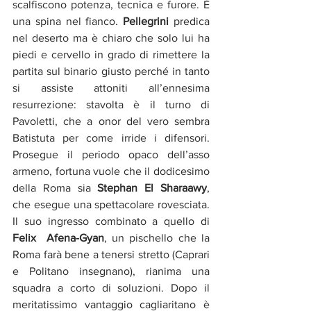
scalfiscono potenza, tecnica e furore. È 
una spina nel fianco. 
Pellegrini
 predica 
nel deserto ma è chiaro che solo lui ha 
piedi e cervello in grado di rimettere la 
partita sul binario giusto perché in tanto 
si assiste attoniti all’ennesima 
resurrezione: stavolta è il turno di 
Pavoletti, che a onor del vero sembra 
Batistuta per come irride i difensori. 
Prosegue il periodo opaco dell’asso 
armeno, fortuna vuole che il dodicesimo 
della Roma sia 
Stephan El Sharaawy
, 
che esegue una spettacolare rovesciata. 
Il suo ingresso combinato a quello di 
Felix  Afena-Gyan
, un pischello che la 
Roma farà bene a tenersi stretto (Caprari 
e Politano insegnano), rianima una 
squadra a corto di soluzioni. Dopo il 
meritatissimo vantaggio cagliaritano è 