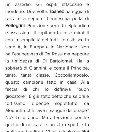
un assedio. Gli ospiti attaccano e 
mordono. Due volte. 
Ibanez
 pareggia di 
testa e a seguire, l’ennesima perla di 
Pellegrini
. Punizione perfetta. Splendida 
e assassina.  Il capitano fa cose mirabili 
con la semplicità dei forti. Le esibisce in 
serie A, in Europa e in Nazionale. Non 
ha l’esuberanza di De Rossi ma neppure 
la timidezza di Di Bartolomei. Ha la 
sobrietà di Giannini, e come il Principe, 
tanta, tanta classe. Coccoliamocelo, 
questo campione fatto in casa. Alla 
faccia di chi lo definiva “buon 
giocatore”. È già stato detto che se ora è 
fortissimo dipende soprattutto da 
Mourinho che cava il sangue dalle rape? 
No? Lo diranno. Ma attenzione perché 
quello di rosicare è un altro sport e lo 
praticano i roditori. Chiosa finale per 
Rui 