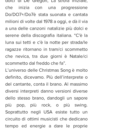
dolci di De Gregori, La strofa iniziale, 
che inizia con una progressione 
Do/DO7+/Do7è stata suonata e cantata 
milioni di volte dal 1978 a oggi, e dà il via 
a una delle canzoni natalizie più dolci e 
serene della discografia italiana. “C'è la 
luna sui tetti e c'è la notte per strada/le 
ragazze ritornano in tram/ci scommetto 
che nevica, tra due giorni è Natale/ci 
scommetto dal freddo che fa”.
L’universo delle Christmas Song è molto 
definito, dicevamo. Più dell’interprete o 
del cantante, conta il brano. Al massimo 
diversi interpreti danno versioni diverse 
dello stesso brano, dandogli un sapore 
più pop, più rock, o più swing. 
Soprattutto negli USA esiste tutto un 
circuito di ottimi musicisti che dedicano 
tempo ed energie a dare le proprie 