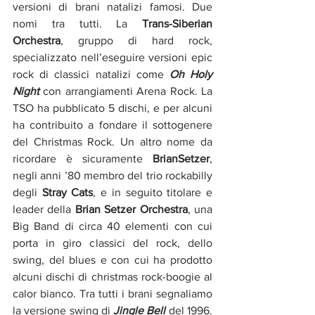
versioni di brani natalizi famosi. Due 
nomi tra tutti. La 
Trans-Siberian 
Orchestra
, gruppo di hard rock, 
specializzato nell’eseguire versioni epic 
rock di classici natalizi come 
Oh Holy 
Night
 con arrangiamenti Arena Rock. La 
TSO ha pubblicato 5 dischi, e per alcuni 
ha contribuito a fondare il sottogenere 
del Christmas Rock. Un altro nome da 
ricordare è sicuramente 
BrianSetzer
, 
negli anni ’80 membro del trio rockabilly 
degli 
Stray
Cats
, e in seguito titolare e 
leader della 
Brian
Setzer Orchestra
, una 
Big Band di circa 40 elementi con cui 
porta in giro classici del rock, dello 
swing, del blues e con cui ha prodotto 
alcuni dischi di christmas rock-boogie al 
calor bianco. Tra tutti i brani segnaliamo 
la versione swing di 
Jingle Bell
 del 1996. 