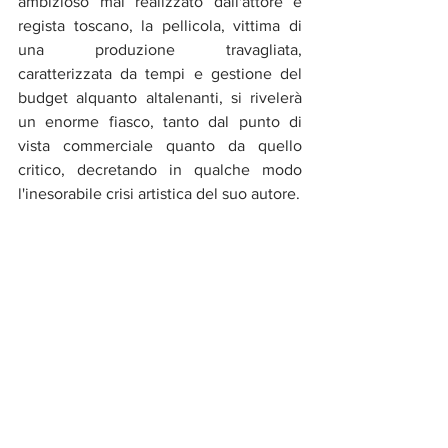
ambizioso mai realizzato dall'attore e 
regista toscano, la pellicola, vittima di 
una produzione travagliata, 
caratterizzata da tempi e gestione del 
budget alquanto altalenanti, si rivelerà 
un enorme fiasco, tanto dal punto di 
vista commerciale quanto da quello 
critico, decretando in qualche modo 
l'inesorabile crisi artistica del suo autore.
L’unicum
:
 parlare di Nuti vuol dire 
parlare della comicità toscana, di 
personaggi giggioneschi, spesso surreali 
ma positivi però... però esiste anche un 
Nuti lunare, cupo e drammattico, poco 
sfruttato, che molti non si aspettavano. 
L’ironia della sorte vuole che questa sua 
interpretazione sia stata la prima e 
l’ultima. Difatti 
Concorso di Colpa
, un 