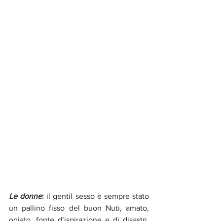
Le donne
:
 il gentil sesso è sempre stato 
un pallino fisso del buon Nuti, amato, 
odiato, fonte d’ispirazione e di disastri. 