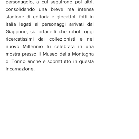
personaggio, a cui seguirono poi altri, 
consolidando una breve ma intensa 
stagione di editoria e giocattoli fatti in 
Italia legati ai personaggi arrivati dal 
Giappone, sia orfanelli che robot, oggi 
ricercatissimi dai collezionisti e nel 
nuovo Millennio fu celebrata in una 
mostra presso il Museo della Montagna 
di Torino anche e soprattutto in questa 
incarnazione.
Heidi 
fu la prima di una serie di 
protagoniste diventate iconiche e 
senz’altro ispirò in diversi fan l’amore 
per la natura e la montagna:  negli anni 
successivi tornò poi in altri adattamenti, 
tra cui un film anime, una serie in CGI 
decisamente mediocre rispetto a questa 
e alcuni film dal vivo, tra cui uno in cui il 
nonno era interpretato da Paolo 