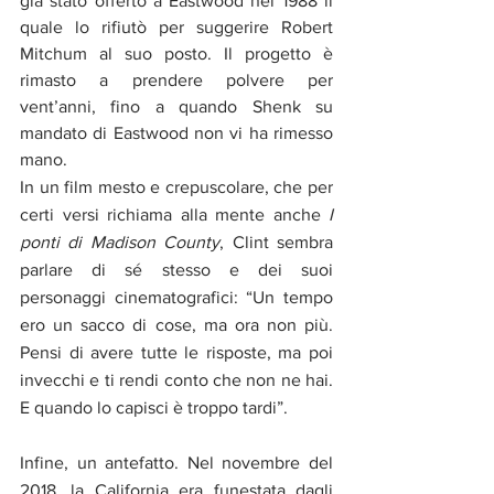
già stato offerto a Eastwood nel 1988 il 
quale lo rifiutò per suggerire Robert 
Mitchum al suo posto. Il progetto è 
rimasto a prendere polvere per 
vent’anni, fino a quando Shenk su 
mandato di Eastwood non vi ha rimesso 
mano.
In un film mesto e crepuscolare, che per 
certi versi richiama alla mente anche 
I 
ponti di Madison County
, Clint sembra 
parlare di sé stesso e dei suoi 
personaggi cinematografici: “Un tempo 
ero un sacco di cose, ma ora non più. 
Pensi di avere tutte le risposte, ma poi 
invecchi e ti rendi conto che non ne hai. 
E quando lo capisci è troppo tardi”.
Infine, un antefatto. Nel novembre del 
2018, la California era funestata dagli 