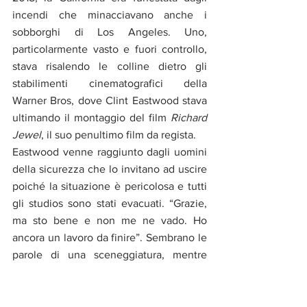
incendi che minacciavano anche i 
sobborghi di Los Angeles. Uno, 
particolarmente vasto e fuori controllo, 
stava risalendo le colline dietro gli 
stabilimenti cinematografici della 
Warner Bros, dove Clint Eastwood stava 
ultimando il montaggio del film 
Richard 
Jewel
, il suo penultimo film da regista.
Eastwood venne raggiunto dagli uomini 
della sicurezza che lo invitano ad uscire 
poiché la situazione è pericolosa e tutti 
gli studios sono stati evacuati. “Grazie, 
ma sto bene e non me ne vado. Ho 
ancora un lavoro da finire”. Sembrano le 
parole di una sceneggiatura, mentre 
sono quelle di un uomo che ha smesso 
di invecchiare per diventare eterno. 
Come i suoi personaggi.