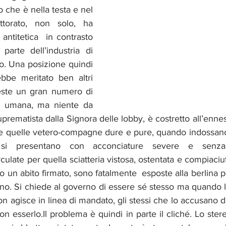
 che è nella testa e nel 
torato, non solo, ha 
antitetica  in contrasto 
parte dell’industria di 
o. Una posizione quindi 
bbe meritato ben altri 
este un gran numero di 
za umana, ma niente da 
prematista dalla Signora delle lobby, è costretto all’ennesi
me quelle vetero-compagne dure e pure, quando indossano a
 si presentano con acconciature severe e senza
ulate per quella sciatteria vistosa, ostentata e compiaci
 un abito firmato, sono fatalmente  esposte alla berlina per
no. Si chiede al governo di essere sé stesso ma quando lo 
n agisce in linea di mandato, gli stessi che lo accusano di 
on esserlo.Il problema è quindi in parte il cliché. Lo ste