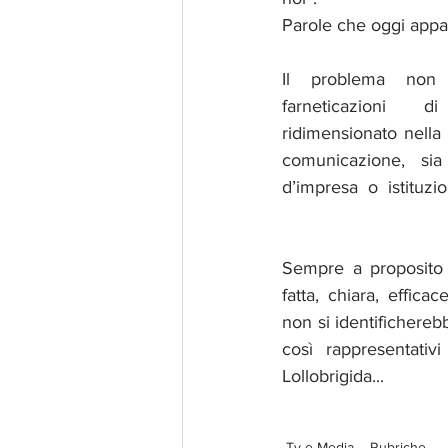
Parole che oggi appa
Il problema non
farneticazioni 
ridimensionato nella
comunicazione, si
d’impresa  o  istituzio
Sempre a proposito
fatta, chiara, effica
non si identificherebb
così rappresentati
Lollobrigida...
Tv e Media
Rubriche