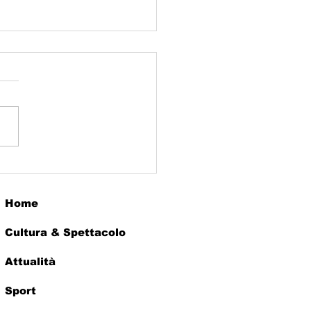
ZO SECOLO CON
NDY CANDY
Home
Cultura & Spettacolo
Attualità
Sport