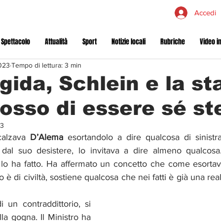
Accedi
 Spettacolo
Attualità
Sport
Notizie locali
Rubriche
Video in
023
Tempo di lettura: 3 min
igida, Schlein e la s
dosso di essere sé st
23
calzava 
D’Alema
 esortandolo a dire qualcosa di sinist
o dal suo desistere, lo invitava a dire almeno qualcos
 lo ha fatto. Ha affermato un concetto che come esortava
 è di civiltà, sostiene qualcosa che nei fatti è già una rea
 un contraddittorio, si 
la gogna. Il Ministro ha 