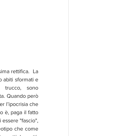
ma rettifica.  La 
biti sformati e 
 trucco, sono 
uta. Quando però 
 l’ipocrisia che 
è, paga il fatto 
essere "fascio", 
reotipo che come 