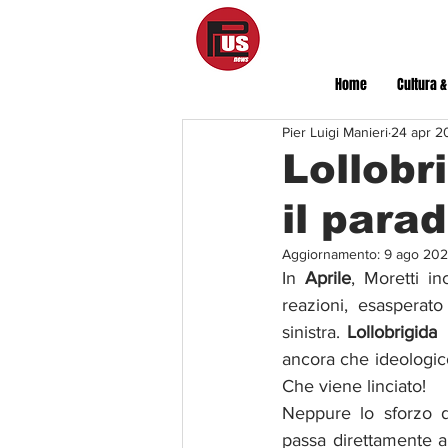
Home
Cultura &
Pier Luigi Manieri
24 apr 2
Lollobr
il para
Aggiornamento:
9 ago 20
In 
Aprile
, Moretti in
reazioni, esasperat
sinistra. 
Lollobrigida
 
ancora che ideologico
Che viene linciato!
Neppure lo sforzo di
passa direttamente al