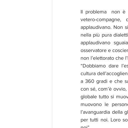
Il problema  non è l
vetero-compagne,
applaudivano. Non si
nella più pura dialett
applaudivano sguai
osservatore e coscien
non l’elettorato che 
“Dobbiamo dare l’es
cultura dell’accoglie
a 360 gradi e che sap
con sé, com’è ovvio, 
globale tutto si muov
muovono le persone
l’avanguardia della g
per tutti noi. Loro s
noi”. 