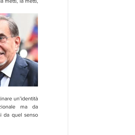
una spada di Damocle si abbatte spietatamente. In parte è strumentale, come la metti, la metti, 
nare un’identità 
azionale ma da 
i da quel senso 