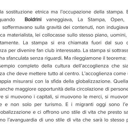
a sostituzione etnica ma l’occupazione della stampa. E
 quando  
Boldrini
 vaneggiava, La Stampa, Open, L
 soffermavano sulla gravità dei contenuti, non indugiavan
ica materialista, lei collocasse sullo stesso piano, uomini, 
atamente. La stampa si era chiamata fuori dal suo d
za per divenire fan club interessato. La stampa si sottrass
l’ha sfanculata senza riguardi. Ma rileggiamone il teorema:
empio completo della cultura dell’accoglienza che sia 
nza che deve mettere tutto al centro. L’accoglienza come 
pia misurarsi con la sfida della globalizzazione. Quella
anche maggiore opportunità della circolazione di persone
e si muovono i capitali, si muovono le merci, si muovono
 e non solo per turismo. E i migranti oggi sono l’e
lobalizzazione e ci offrono uno stile di vita che presto sa
ono l’avanguardia di uno stile di vita che sarà lo stesso p