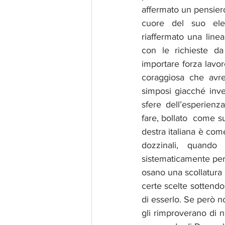
affermato un pensiero
cuore del suo elet
riaffermato una linea 
con le richieste da 
importare forza lavor
coraggiosa che avre
simposi giacché inv
sfere dell’esperien
fare, bollato  come su
destra italiana è co
dozzinali, quando
sistematicamente perc
osano una scollatura o
certe scelte sottendo
di esserlo. Se però no
gli rimproverano di n