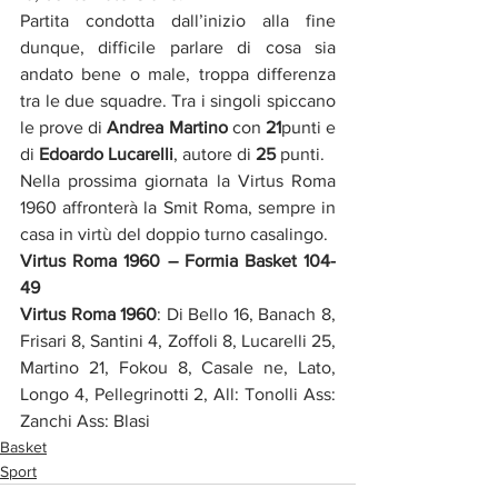
Partita condotta dall’inizio alla fine 
dunque, difficile parlare di cosa sia 
andato bene o male, troppa differenza 
tra le due squadre. Tra i singoli spiccano 
le prove di 
Andrea Martino
 con 
21
punti e 
di 
Edoardo Lucarelli
, autore di 
25
 punti.
Nella prossima giornata la Virtus Roma 
1960 affronterà la Smit Roma, sempre in 
casa in virtù del doppio turno casalingo.
Virtus Roma 1960 – Formia Basket 104-
49
Virtus Roma 1960
: Di Bello 16, Banach 8, 
Frisari 8, Santini 4, Zoffoli 8, Lucarelli 25, 
Martino 21, Fokou 8, Casale ne, Lato, 
Longo 4, Pellegrinotti 2, All: Tonolli Ass: 
Zanchi Ass: Blasi
Basket
Sport