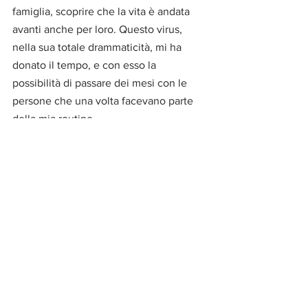
famiglia, scoprire che la vita è andata 
avanti anche per loro. Questo virus, 
nella sua totale drammaticità, mi ha 
donato il tempo, e con esso la 
possibilità di passare dei mesi con le 
persone che una volta facevano parte 
della mia routine. 
Questa fase la reputo costruttiva, son 
riuscita ad approcciare allo studio in 
maniera più efficace confronto a prima, 
coltivando lo stesso i rapporti con le 
persone lasciate quattro anni fa - forse 
ha influito in maniera positiva proprio 
questo. 
Spero in un futuro che avvicini le due 
realtà; da un lato l’impegno e la 
dedizione alla studio, coltivando il 