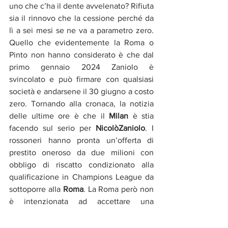
uno che c’ha il dente avvelenato? Rifiuta 
sia il rinnovo che la cessione perché da 
lì a sei mesi se ne va a parametro zero. 
Quello che evidentemente la Roma o 
Pinto non hanno considerato è che dal 
primo gennaio 2024 Zaniolo è 
svincolato e può firmare con qualsiasi 
società e andarsene il 30 giugno a costo 
zero. Tornando alla cronaca, la notizia 
delle ultime ore è che il 
Milan
 è stia 
facendo sul serio per 
NicolòZaniolo
. I 
rossoneri hanno pronta un’offerta di 
prestito oneroso da due milioni con 
obbligo di riscatto condizionato alla 
qualificazione in Champions League da 
sottoporre alla 
Roma
. La Roma però non 
è intenzionata ad accettare una 
cessione con questa formula, 
TiagoPinto
vuole cedere il giocatore a titolo 