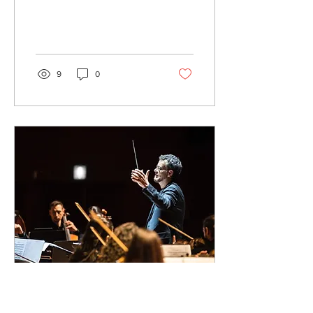
9
0
25 gen 2026
∙
6
min