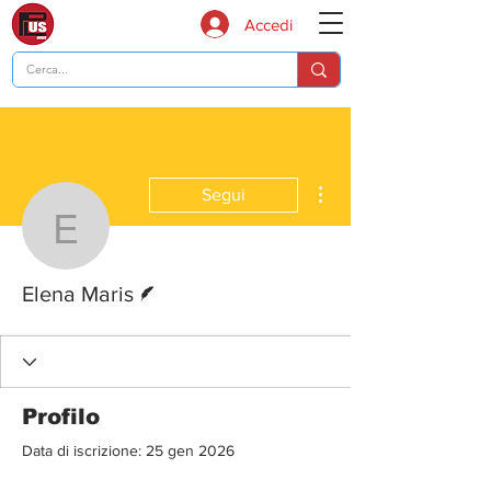
Accedi
Altre azioni
Segui
Elena Maris
Redattore
Elena Maris
Profilo
Data di iscrizione: 25 gen 2026