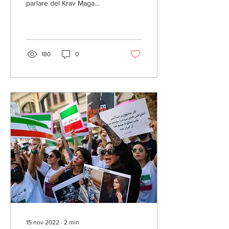
parlare del Krav Maga
(accento sull'ultima A.
Letteralmente:
combattimento a contatto)....
180
0
15 nov 2022
∙
2
min