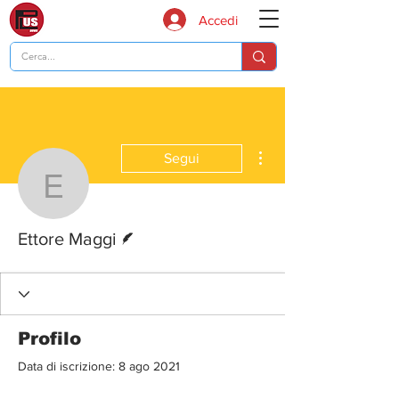
Accedi
Altre azioni
Segui
Ettore Maggi
Redattore
Ettore Maggi
Profilo
Data di iscrizione: 8 ago 2021