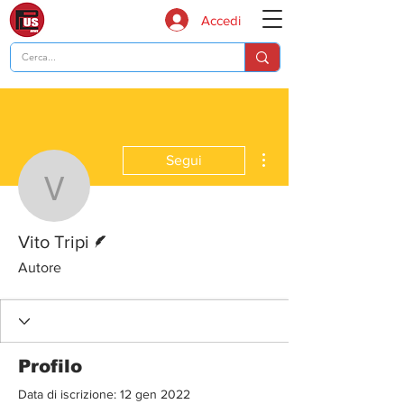
Accedi
Altre azioni
Segui
Vito Tripi
Redattore
Vito Tripi
Autore
Profilo
Data di iscrizione: 12 gen 2022