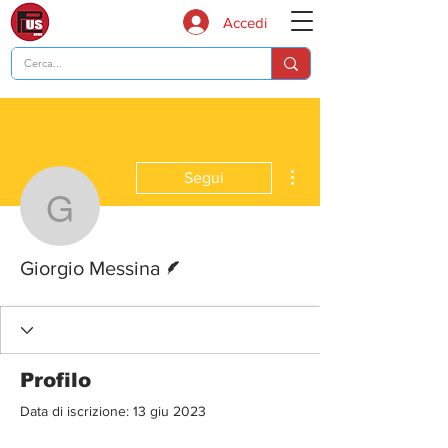
Accedi
Altre azioni
Segui
Giorgio Messina
Redattore
Giorgio Messina
Profilo
Data di iscrizione: 13 giu 2023