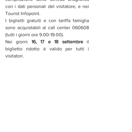
con i dati personali del visitatore, e nei 
Tourist Infopoint.
I biglietti gratuiti e con tariffa famiglia 
sono acquistabili al call center 060608 
(tutti i giorni ore 9.00-19.00).
Nei giorni 
16, 17 e 18 settembre
 il 
biglietto ridotto è valido per tutti i 
visitatori.
Per maggiori informazioni
www.circomaximoexperience.it
Call center 060608 (attivo tutti i giorni 
ore 9.00-19.00).
Facebook: 
https://www.facebook.com/CircoMaxim
oExperience