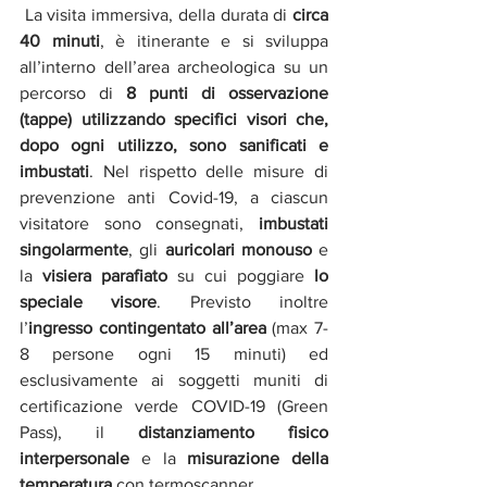
 La visita immersiva, della durata di 
circa 
40 minuti
, è itinerante e si sviluppa 
all’interno dell’area archeologica su un 
percorso di 
8 punti di osservazione 
(tappe) utilizzando specifici visori
 che, 
dopo ogni utilizzo, sono sanificati e 
imbustati
. 
Nel rispetto delle misure di 
prevenzione anti Covid-19, a ciascun 
visitatore sono consegnati, 
imbustati 
singolarmente
, gli 
auricolari monouso 
e 
la 
visiera parafiato
 su cui poggiare 
lo 
speciale visore
. Previsto inoltre 
l’
ingresso contingentato all’area 
(max 7-
8 persone ogni 15 minuti) ed 
esclusivamente ai soggetti muniti di 
certificazione verde COVID-19 (Green 
Pass), il 
distanziamento fisico 
interpersonale 
e la 
misurazione della 
temperatura 
con termoscanner.