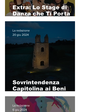
Extra: Lo Stage di
Danza che Ti Porta
oltre i Confini della
Passione!
La redazione
20 giu 2024
Sovrintendenza
Capitolina ai Beni
Culturali.
Appuntamenti dal 19
La redazione
al 25 giugno 2024
6 giu 2024