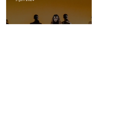
Nasce RESPIRI
FESTIVAL, rassegna di
danza, teatro e musica
La redazione
10 mar 2023