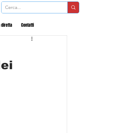
 diretta
Contatti
ei