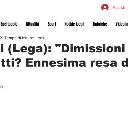
Accedi
 Spettacolo
Attualità
Sport
Notizie locali
Rubriche
Video in
21
Tempo di lettura: 1 min
i (Lega): "Dimissioni
tti? Ennesima resa d
21