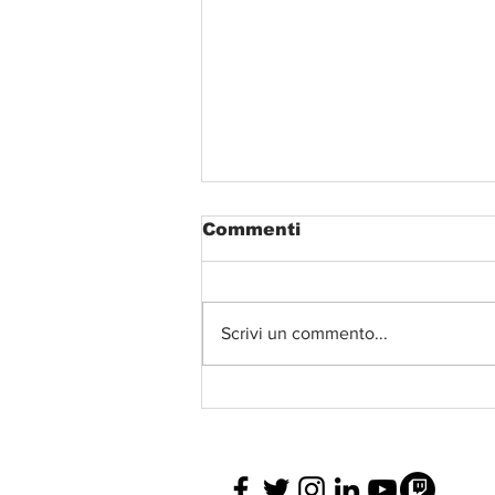
Commenti
Scrivi un commento...
'Gustiamo Veio':
l'appuntamento che
promuove il patrimonio
naturalistico e le
eccellenze