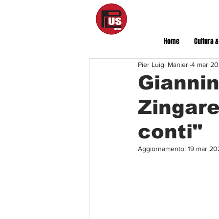
Home
Cultura &
Pier Luigi Manieri
4 mar 20
Giannin
Zingare
conti"
Aggiornamento:
19 mar 20