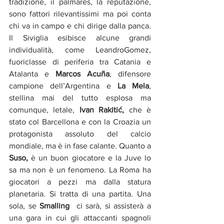
tradizione, il palmares, la reputazione, 
sono fattori rilevantissimi ma poi conta 
chi va in campo e chi dirige dalla panca. 
Il Siviglia esibisce alcune grandi 
individualità, come LeandroGomez, 
fuoriclasse di periferia tra Catania e 
Atalanta e 
Marcos Acuña
, difensore 
campione dell’Argentina e
 La Mela
, 
stellina mai del tutto esplosa ma 
comunque, letale, 
Ivan Rakitić, 
che
è 
stato col Barcellona e con la Croazia un 
protagonista assoluto del calcio 
mondiale, ma è in fase calante. Quanto a 
Suso, 
è un buon giocatore e la Juve lo 
sa ma non è un fenomeno. La Roma ha 
giocatori a pezzi ma dalla statura 
planetaria. Si tratta di una partita. Una 
sola, se 
Smalling
  ci sarà, si assisterà a 
una gara in cui gli attaccanti spagnoli 