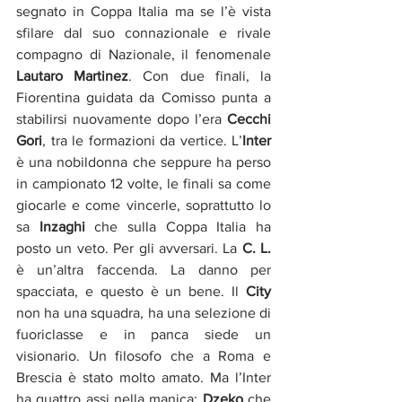
segnato in Coppa Italia ma se l’è vista 
sfilare dal suo connazionale e rivale 
compagno di Nazionale, il fenomenale 
Lautaro Martinez
. Con due finali, la 
Fiorentina guidata da Comisso punta a 
stabilirsi nuovamente dopo l’era 
Cecchi 
Gori
, tra le formazioni da vertice. L’
Inter
è una nobildonna che seppure ha perso 
in campionato 12 volte, le finali sa come 
giocarle e come vincerle, soprattutto lo 
sa
 Inzaghi
 che sulla Coppa Italia ha 
posto un veto. Per gli avversari. La 
C. L.
è un’altra faccenda. La danno per 
spacciata, e questo è un bene. Il 
City
non ha una squadra, ha una selezione di 
fuoriclasse e in panca siede un 
visionario. Un filosofo che a Roma e 
Brescia è stato molto amato. Ma l’Inter 
ha quattro assi nella manica: 
Dzeko
 che 