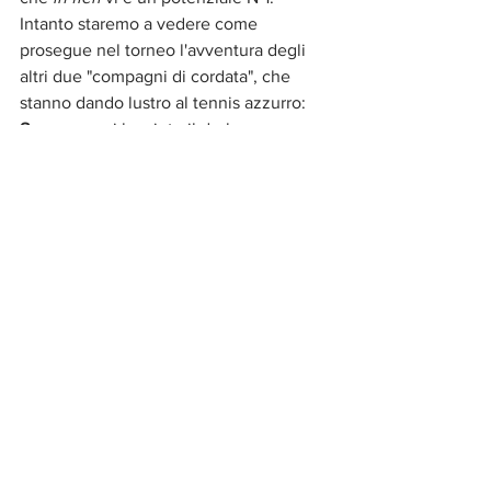
Intanto staremo a vedere come 
prosegue nel torneo l'avventura degli 
altri due "compagni di cordata", che 
stanno dando lustro al tennis azzurro: 
Sonego
 oggi ha vinto il derby con 
Mager
, ed è atteso da un cliente 
terribile come l'austriaco 
Thiem
, 
numero 4 del ranking ATP; dal canto 
suo, più abituato alle alte quote della 
classifica, il nostro 
Berrettini 
ha 
superato agevolmente in due set 
l'australiano 
John Millman
, ma avrà ora 
un compito non meno ostico di quello 
di Sonego contro il N° 5 del seeding 
Stefanos Tsitsipas
. In bocca al lupo ad 
entrambi. Perché come ha detto oggi in 
cronaca la Schiavone, quando si scende 
in campo bisogna sempre pensare che 