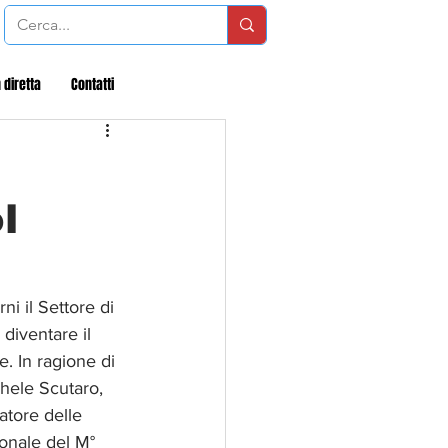
 diretta
Contatti
l
i il Settore di 
iventare il 
e. In ragione di 
hele Scutaro, 
atore delle 
ionale del M° 