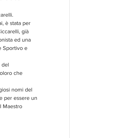
relli.
carelli, già 
onista ed una 
e Sportivo e 
 del 
coloro che 
ale per essere un 
l Maestro 