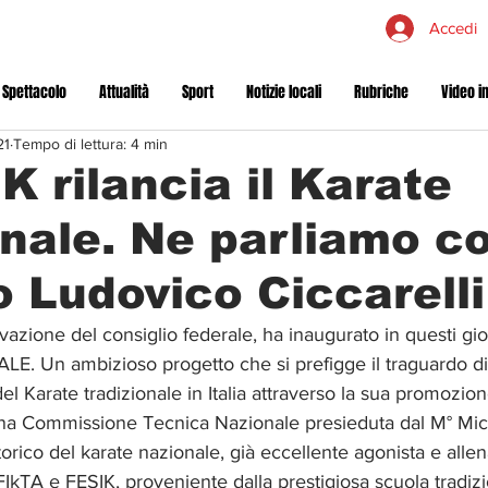
Accedi
 Spettacolo
Attualità
Sport
Notizie locali
Rubriche
Video in
21
Tempo di lettura: 4 min
K rilancia il Karate
onale. Ne parliamo co
 Ludovico Ciccarelli
azione del consiglio federale, ha inaugurato in questi giorn
 Un ambizioso progetto che si prefigge il traguardo di d
el Karate tradizionale in Italia attraverso la sua promozion
 una Commissione Tecnica Nazionale presieduta dal M° Mic
torico del karate nazionale, già eccellente agonista e allen
FIkTA e FESIK, proveniente dalla prestigiosa scuola tradiz