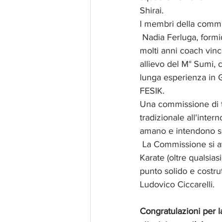
Shirai. 
I membri della commis
 Nadia Ferluga, formidabile atleta del Karate italiano e prima allieva del M° Shirai, è stata per 
molti anni coach vinc
allievo del M° Sumi, 
lunga esperienza in G
FESIK.
Una commissione di tut
tradizionale all'inter
amano e intendono segu
 La Commissione si avvarrà, naturalmente, anche della collaborazione di prestigiosi nomi del 
Karate (oltre qualsias
punto solido e costru
Ludovico Ciccarelli.
Congratulazioni per 