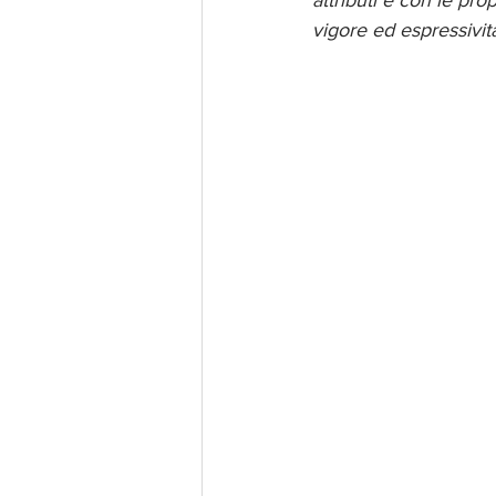
attributi e con le pro
vigore ed espressività