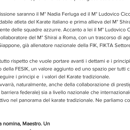
sione saranno il M° Nadia Ferluga ed il M° Ludovico Cicca
ente delle squadre azzurre. Accanto a lei il M° Ludovico Cic
collaboratore del M° Shirai a Roma, con un trascorso di ag
iappone, già allenatore nazionale della FIK, FIKTA Settor
to rispetto che vuole portare avanti i dettami e i principi
no della FESIK, un valore aggiunto ed uno spazio per tutti 
ire i principi e  i valori del Karate tradizionale. 
i barriera federale) sia a livello nazionale che internazion
ttivo nel panorama del karate tradizionale. Ne parliamo co
la nomina, Maestro. Un 