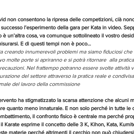
vid non consentono la ripresa delle competizioni, cià nono
successo l’esperimento della gara per Kata in video. Sepp
 è un’altra cosa, va comunque sottolineato il vostro desider
 misurarsi. E di questi tempi non è poco...
sta creando innumerevoli problemi ma siamo fiduciosi che co
 molte porte si apriranno e si potrà ritornare  alla pratica
ecauzioni. Nel frattempo potranno essere svolte attività vir
razione del settore attraverso la pratica reale e condivisa
ormale del lavoro della commissione 
ervento ha stigmatizzato la scarsa attenzione che alcuni m
are quanto meno innaturale. E non solo perché in tutte le d
ombattimento, il confronto fisico è centrale ma perché pro
il Karate esprime il concetto delle 3 K, Kihon, Kata, Kumit
este materie perché altrimenti il cerchio non può chiudersi