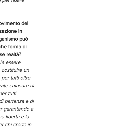
 per ridare 
 movimento del 
zazione in 
organismo può 
che forma di 
se realtà?
ole essere 
 costituire un 
per tutti oltre 
ate chiusure di 
er tutti 
i partenza e di 
ur garantendo a 
a libertà e la 
er chi crede in 