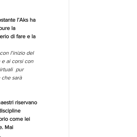
stante l’Aks ha 
ure la 
io di fare e la 
n l'inizio del 
 e ai corsi con 
tuali  pur 
 che sarà 
aestri riservano 
iscipline 
prio come lei 
e. Mai 
.