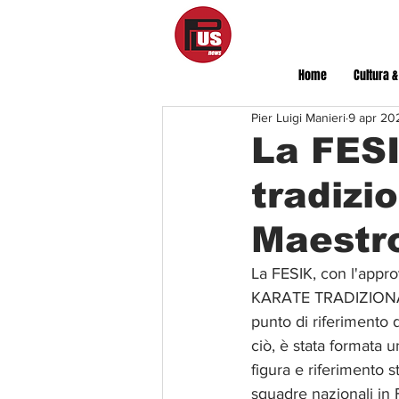
Home
Cultura &
Pier Luigi Manieri
9 apr 20
La FESI
tradizi
Maestro
La FESIK, con l'approv
KARATE TRADIZIONALE.
punto di riferimento d
ciò, è stata formata
figura e riferimento s
squadre nazionali in 