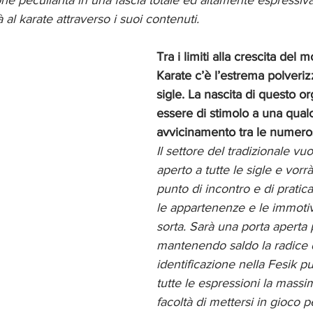
prie peculiarità in una fascia totale ed altamente espressiva
 al karate attraverso i suoi contenuti. 
Tra i limiti alla crescita del
Karate c’è l’estrema polveriz
sigle. La nascita di questo 
essere di stimolo a una qual
avvicinamento tra le numero
Il settore del tradizionale vu
aperto a tutte le sigle e vorrà
punto di incontro e di pratica 
le appartenenze e le immotiv
sorta. Sarà una porta aperta p
mantenendo saldo la radice d
identificazione nella Fesik p
tutte le espressioni la massim
facoltà di mettersi in gioco p