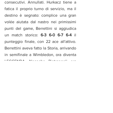
consecutivi. Annullati. Hurkacz tiene a 
fatica il proprio turno di servizio, ma il 
destino è segnato: complice una gran 
volée aiutata dal nastro nei primissimi 
punti del game, Berrettini si aggiudica 
un match storico: 
6-3 6-0 6-7 6-4 
il 
punteggio finale, con 22 ace all'attivo. 
Berrettini aveva fatto la Storia, arrivando 
in semifinale a Wimbledon, ora diventa 
LEGGENDA. Neanche Pietrangeli era 
mai arrivato fino in fondo. E adesso 
attendiamo con ansia l'altra semifinale, 
tra il totem Djokovic e l'astro nascente 
Shapovalov
, per conoscere il nome 
dell'altro finalista. Il sogno azzurro 
continua.
Sport
Tennis