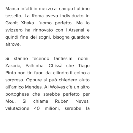
Manca infatti in mezzo al campo l’ultimo 
tassello. La Roma aveva individuato in 
Granit Xhaka l’uomo perfetto. Ma lo 
svizzero ha rinnovato con l’Arsenal e 
quindi fine dei sogni, bisogna guardare 
altrove. 
Si stanno facendo tantissimi nomi: 
Zakaria, Palhinha. Chissà che Tiago 
Pinto non tiri fuori dal cilindro il colpo a 
sorpresa. Oppure si può chiedere aiuto 
all’amico Mendes. Ai Wolves c’è un altro 
portoghese che sarebbe perfetto per 
Mou. Si chiama Rubén Neves, 
valutazione 40 milioni, sarebbe la 
ciliegina sulla torta ad un mercato 
totalmente di marca giallorossa.
Sport