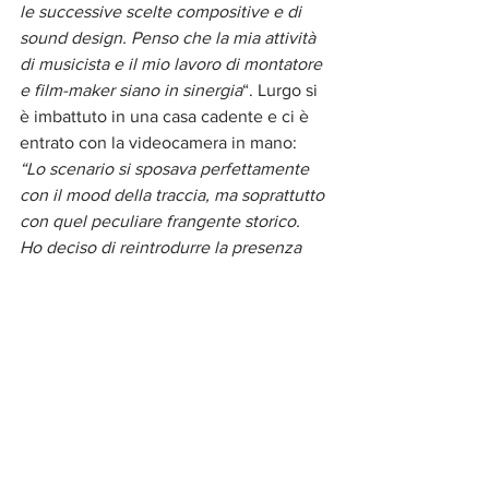
le successive scelte compositive e di 
sound design. Penso che la mia attività 
di musicista e il mio lavoro di montatore 
e film-maker siano in sinergia
“. Lurgo si 
è imbattuto in una casa cadente e ci è 
entrato con la videocamera in mano: 
“Lo scenario si sposava perfettamente 
con il mood della traccia, ma soprattutto 
con quel peculiare frangente storico. 
Ho deciso di reintrodurre la presenza 
umana con l’immagine finale in cui 
compaio anche io, che è servita non a 
caso da base per l’artwork e richiama 
tutti i concetti espressi dal titolo del 
disco
".
Se 
Sleep Together Folded Like Origami
è il brano d’apertura che ha dato il La a 
tutto, il secondo singolo
One Moment 