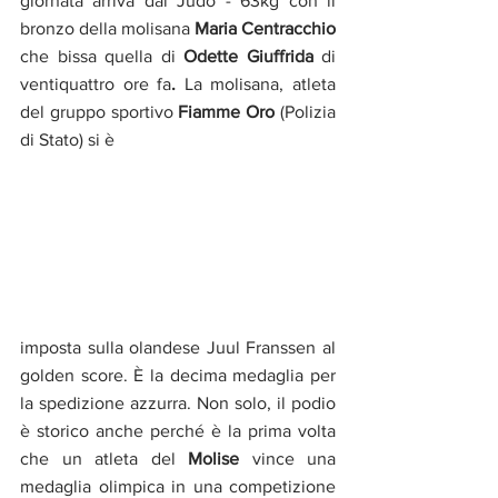
giornata arriva dal Judo - 63kg con il 
bronzo della molisana 
Maria Centracchio 
che bissa quella di 
Odette Giuffrida 
di 
ventiquattro ore fa
.
 La molisana, atleta 
del gruppo sportivo 
Fiamme Oro
 (Polizia 
di Stato) si è 
imposta sulla olandese Juul Franssen al 
golden score. È la decima medaglia per 
la spedizione azzurra. Non solo, il podio 
è storico anche perché è la prima volta 
che un atleta del 
Molise
 vince una 
medaglia olimpica in una competizione 