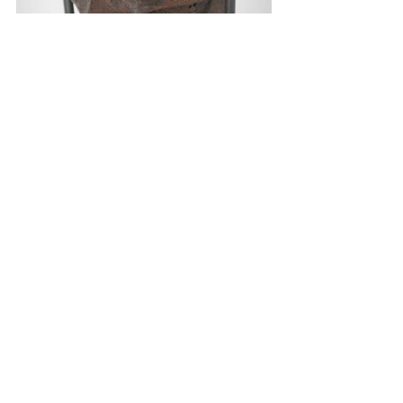
Antonio Taschini 
vive e lavora a Roma. 
Ha intrapreso studi musicali classici, che 
gli hanno permesso di diventare un 
professionista. Successivamente si è 
accostato alle arti visive, iniziando un 
percorso di studi di disegno, pittura e 
tecnica dell’icona russa, che lo hanno 
quindi portato all’incontro decisivo con 
la ceramica e la scultura, punto centrale 
della sua ricerca. Non ha mai 
abbandonato il disegno su carta che 
continua a rappresentare un’importante 
esigenza espressiva.