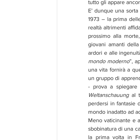
tutto gli appare ancor
E’ dunque una sorta r
1973 – la prima delle
realtà altrimenti aff
prossimo alla morte,
giovani amanti della
ardori e alle ingenuit
mondo moderno
”, a
una vita fornirà a qu
un gruppo di apprendi
Weltanschauung
 al 
perdersi in fantasie 
mondo inadatto ad ac
Meno vaticinante e as
sbobinatura di una cas
la prima volta in F