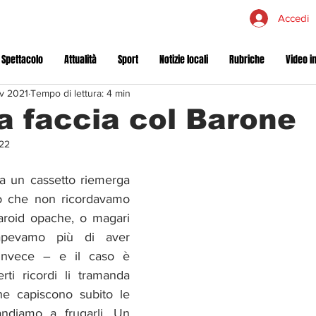
Accedi
 Spettacolo
Attualità
Sport
Notizie locali
Rubriche
Video in
v 2021
Tempo di lettura: 4 min
a faccia col Barone
22
da un cassetto riemerga 
o che non ricordavamo 
laroid opache, o magari 
pevamo più di aver 
 invece – e il caso è 
ti ricordi li tramanda 
e capiscono subito le 
ndiamo a frugarli. Un 