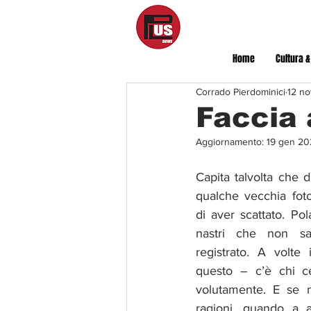
Home
Cultura &
Corrado Pierdominici
12 no
Faccia 
Aggiornamento:
19 gen 20
Capita talvolta che 
qualche vecchia fot
di aver scattato. Po
nastri che non sa
registrato. A volte
questo – c’è chi cer
volutamente. E se n
ragioni, quando a a