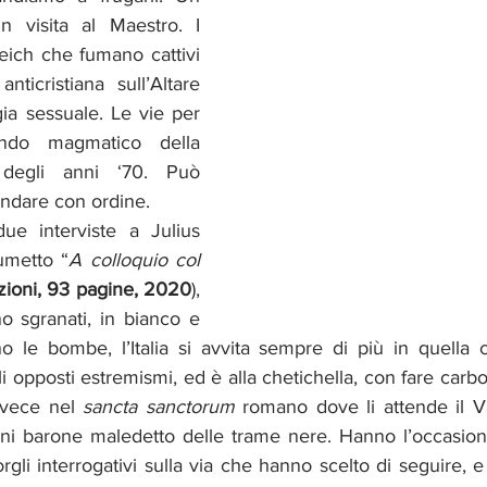
n visita al Maestro. I 
eich che fumano cattivi 
nticristiana sull’Altare 
gia sessuale. Le vie per 
mondo magmatico della 
 degli anni ‘70. Può 
ndare con ordine.
due interviste a Julius 
lumetto “
A colloquio col 
zioni, 93 pagine, 2020
), 
ano sgranati, in bianco e 
o le bombe, l’Italia si avvita sempre di più in quella c
i opposti estremismi, ed è alla chetichella, con fare carbo
nvece nel 
sancta sanctorum
 romano dove li attende il Va
cuni barone maledetto delle trame nere. Hanno l’occasion
porgli interrogativi sulla via che hanno scelto di seguire, 