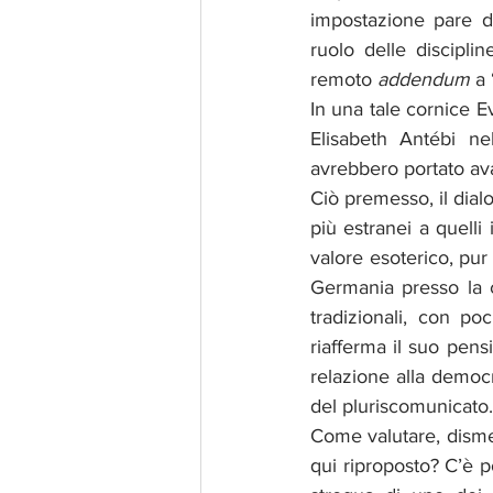
impostazione pare da
ruolo delle discipli
remoto 
addendum
 a 
In una tale cornice Ev
Elisabeth Antébi ne
avrebbero portato ava
Ciò premesso, il dial
più estranei a quelli 
valore esoterico, pur
Germania presso la co
tradizionali, con p
riafferma il suo pens
relazione alla democr
del pluriscomunicato.
Come valutare, dismes
qui riproposto? C’è 