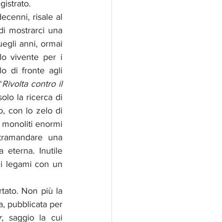
gistrato.
cenni, risale al 
di mostrarci una 
egli anni, ormai 
o vivente per i 
 di fronte agli 
“
Rivolta contro il 
lo la ricerca di 
, con lo zelo di 
 monoliti enormi 
- prova a spiegare - e la mera conoscenza intellettuale non basta per tramandare una 
eterna. Inutile 
 i legami con un 
tato. Non più la 
a, pubblicata per 
r
, saggio la cui 