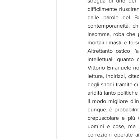
stregua di uno dei c
difficilmente riusci
dalle parole del Ba
contemporaneità, che
Insomma, roba che pu
mortali rimasti, e fo
Altrettanto ostico l
intellettuali quanto
Vittorio Emanuele no
lettura, indirizzi, ci
degli snodi tramite cu
aridità tanto politich
Il modo migliore d’in
dunque, è probabilme
crepuscolare e più u
uomini e cose, ma a
correzioni operate ai