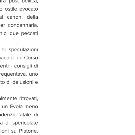
a post bellica, 
 ostile evocato 
i canoni della 
er condannarla. 
ici due peccati 
di speculazioni 
nacolo di Corso 
i - consigli di 
frequentava, uno 
o di delusioni e 
mente ritrovati, 
e un Evola meno 
denza fatale di 
di spericolate 
ioni su Platone. 