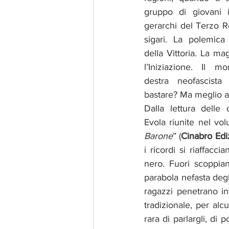
gruppo di giovani i
gerarchi del Terzo R
sigari. La polemica a
della Vittoria. La ma
l’Iniziazione. Il 
destra neofascista
bastare? Ma meglio a
Dalla lettura delle 
Evola riunite nel vo
Barone
” (
Cinabro Edi
i ricordi si riaffacci
nero. Fuori scoppian
parabola nefasta degl
ragazzi penetrano i
tradizionale, per al
rara di parlargli, di 