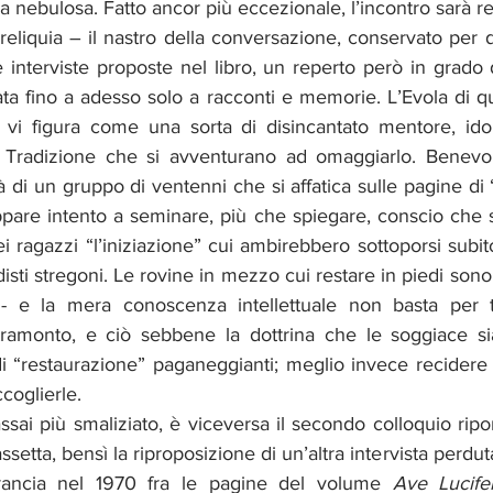
a nebulosa. Fatto ancor più eccezionale, l’incontro sarà re
eliquia – il nastro della conversazione, conservato per de
 interviste proposte nel libro, un reperto però in grado 
idata fino a adesso solo a racconti e memorie. L’Evola di qu
 vi figura come una sorta di disincantato mentore, idol
 Tradizione che si avventurano ad omaggiarlo. Benevolo
à di un gruppo di ventenni che si affatica sulle pagine di 
ppare intento a seminare, più che spiegare, conscio che so
ei ragazzi “l’iniziazione” cui ambirebbero sottoporsi subito
sti stregoni. Le rovine in mezzo cui restare in piedi sono
tramonto, e ciò sebbene la dottrina che le soggiace sia 
di “restaurazione” paganeggianti; meglio invece recidere
coglierle.
sai più smaliziato, è viceversa il secondo colloquio ripor
setta, bensì la riproposizione di un’altra intervista perdut
rancia nel 1970 fra le pagine del volume 
Ave Lucife