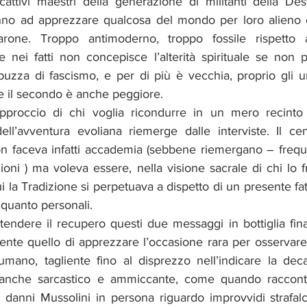
attivi maestri della generazione di militanti della Destr
ranno ad apprezzare qualcosa del mondo per loro alieno e
rone. Troppo antimoderno, troppo fossile rispetto a
 nei fatti non concepisce l’alterità spirituale se non p
zza di fascismo, e per di più è vecchia, proprio gli un
rse il secondo è anche peggiore.
’approccio di chi voglia ricondurre in un mero recinto 
 dell’avventura evoliana riemerge dalle interviste. Il ce
n faceva infatti accademia (sebbene riemergano – frequent
tazioni ) ma voleva essere, nella visione sacrale di chi lo 
i la Tradizione si perpetuava a dispetto di un presente fatt
e quanto personali.
tendere il recupero questi due messaggi in bottiglia final
nte quello di apprezzare l’occasione rara per osservar
mano, tagliente fino al disprezzo nell’indicare la deca
nche sarcastico e ammiccante, come quando racconta 
 danni Mussolini in persona riguardo improvvidi strafalc