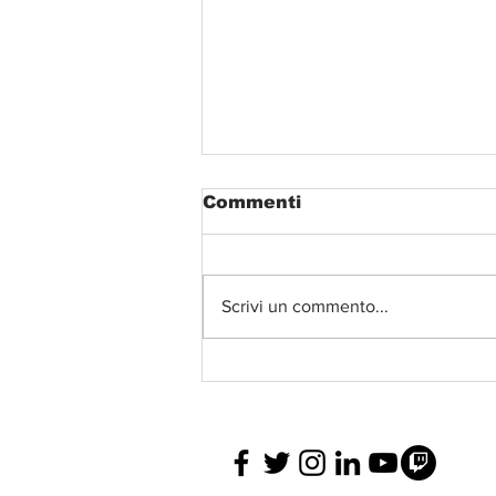
Commenti
Scrivi un commento...
Il nuovo disco di
Avincola non è suo e
non è neanche un disco