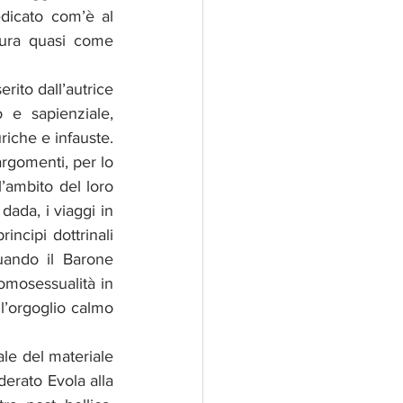
dicato com’è al 
gura quasi come 
serito dall’autrice 
e sapienziale, 
iche e infauste. 
rgomenti, per lo 
l’ambito del loro 
ada, i viaggi in 
ncipi dottrinali 
uando il Barone 
omosessualità in 
l’orgoglio calmo 
le del materiale 
rato Evola alla 