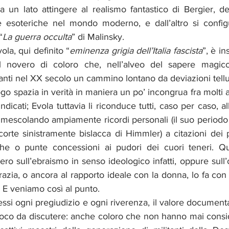
 un lato attingere al realismo fantastico di Bergier, de
ne esoteriche nel mondo moderno, e dall’altro si confi
“
La guerra occulta
” di Malinsky.
ola, qui definito “
eminenza grigia dell’Italia fascista
”, è in
l novero di coloro che, nell’alveo del sapere magico 
nti nel XX secolo un cammino lontano da deviazioni tellur
ogo spazia in verità in maniera un po’ incongrua fra molti a
indicati; Evola tuttavia li riconduce tutti, caso per caso, al
 mescolando ampiamente ricordi personali (il suo periodo d
rte sinistramente bislacca di Himmler) a citazioni dei pri
oche o punte concessioni ai pudori dei cuori teneri. Q
iero sull’ebraismo in senso ideologico infatti, oppure sull’
azia, o ancora al rapporto ideale con la donna, lo fa con 
 E veniamo così al punto.  
si ogni pregiudizio e ogni riverenza, il valore documenta
poco da discutere: anche coloro che non hanno mai conside