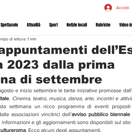
Accedi
 Spettacolo
Attualità
Sport
Notizie locali
Rubriche
Video in
mpo di lettura: 1 min
 appuntamenti dell’E
 2023 dalla prima
na di settembre
gosto e inizio settembre le tante iniziative promosse dall
tale
. 
Cinema, teatro, musica, danza, arte, incontri e attivi
ta settimana un ricco programma di eventi proposti da
alle associazioni vincitrici dell’
avviso pubblico biennale
e informazioni e gli aggiornamenti sono disponibili sul sito 
ultureroma
. Ecco alcuni degli appuntamenti.