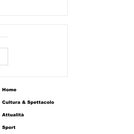
o Ignani 80’s Dark
me
Home
Cultura & Spettacolo
Attualità
Sport