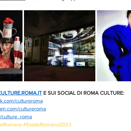
CULTURE.ROMA.IT
 E SUI SOCIAL DI ROMA CULTURE:
k.com/cultureroma
ram.com/cultureroma
m/culture_roma
teRomana
#EstateRomana2023