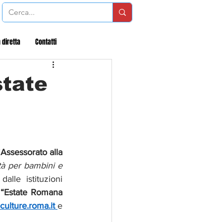
 diretta
Contatti
state
’
Assessorato alla 
tà per bambini e 
lle istituzioni 
 “Estate Romana 
culture.roma.it
e 