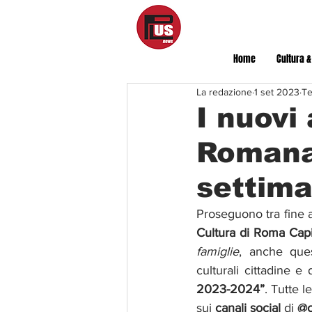
Home
Cultura &
La redazione
1 set 2023
Te
I nuovi
Romana
settima
Proseguono tra fine a
Cultura di Roma Capi
famiglie
, anche ques
culturali cittadine e d
2023-2024”
.
Tutte l
sui 
canali social 
di
@c