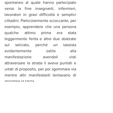
spontaneo al quale hanno partecipato 
verso la fine insegnanti, infermieri, 
lavoratori in gravi difficoltà e semplici 
cittadini. Particolarmente scioccante, per 
esempio, apprendere che una persona 
qualche attimo prima era stata 
leggermente ferita e altre due sbalzate 
sul selciato, perché un tassista 
evidentemente ostile alla 
manifestazione avendoli visti 
attraversare la strada li aveva puntati e 
urtati di proposito, per poi sgommare via 
mentre altri manifestanti tentavano di 
annotare la targa.
Questo è il clima pericolosissimo, 
senz’altro violento, che si sta creando 
nel paese. Un clima del quale 
determinate istituzioni politiche e chi fa 
loro acriticamente da grancassa si 