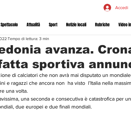
Accedi
 Spettacolo
Attualità
Sport
Notizie locali
Rubriche
Video in
2022
Tempo di lettura: 3 min
edonia avanza. Cron
fatta sportiva annun
ione di calciatori che non avrà mai disputato un mondiale
i e ragazzi che ancora non  ha visto  l’Italia nella massi
e una volta.
avissima, una seconda e consecutiva è catastrofica per u
ondiali, due europei e due finali mondiali. 