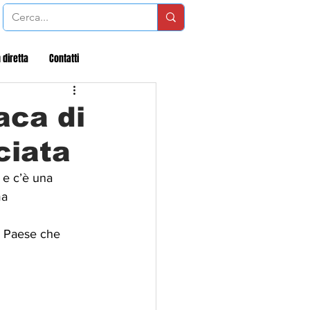
 diretta
Contatti
aca di
ciata
 e c’è una 
ma 
n Paese che 