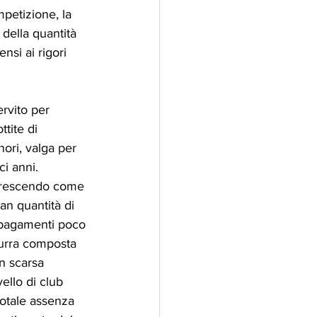
petizione, la 
della quantità 
nsi ai rigori 
ervito per 
tite di 
ori, valga per 
ci anni. 
 crescendo come 
an quantità di 
n pagamenti poco 
zurra composta 
n scarsa 
ello di club 
totale assenza 