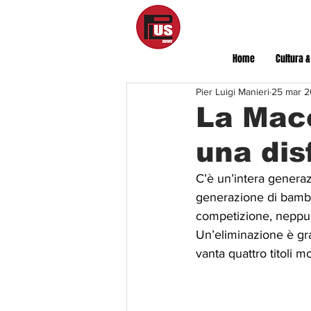
Home
Cultura &
Pier Luigi Manieri
25 mar 
La Mac
una dis
C’è un’intera generaz
generazione di bambin
competizione, neppur
Un’eliminazione è gr
vanta quattro titoli m