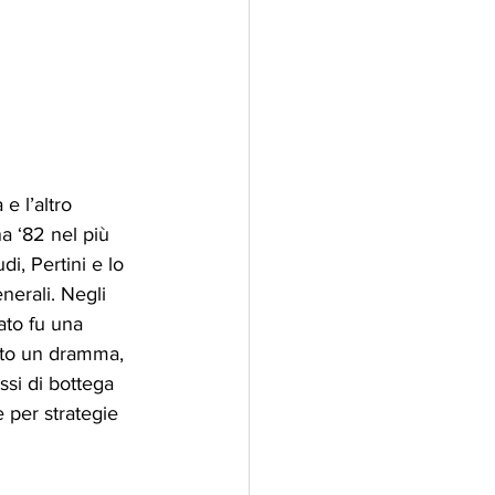
e l’altro 
a ‘82 nel più 
i, Pertini e lo 
nerali. Negli 
tato fu una 
etto un dramma, 
ssi di bottega  
 per strategie 