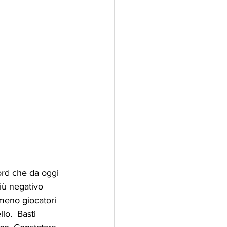
ord che da oggi 
iù negativo 
 meno giocatori 
lo.  Basti 