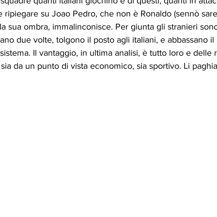
quadre quanti italiani giochino e di questi, quanti in atta
e ripiegare su Joao Pedro, che non è Ronaldo (sennò sar
la sua ombra, immalinconisce. Per giunta gli stranieri son
no due volte, tolgono il posto agli italiani, e abbassano il l
 sistema. Il vantaggio, in ultima analisi, è tutto loro e delle 
 sia da un punto di vista economico, sia sportivo. Li pagh