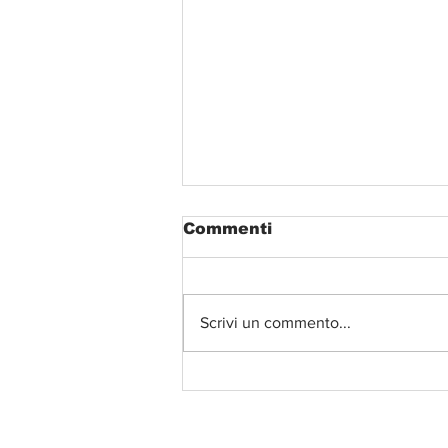
Commenti
Scrivi un commento...
Beatrice Carta cala il
tris - 19° Open WKF
Pokal Nestla Zganka