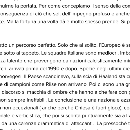
minuirne la portata. Per come concepiamo il senso della com
e conseguenza di ciò che sei, dell’impegno profuso e anche 
ste. Ma la fortuna una volta dà e molto spesso prende. Si pe
 fatto un percorso perfetto. Solo che al solito, l’Europeo è s
 sotto al tappeto. Le squadre italiane sono mediocri, imbot
enza talento che provengono da nazioni calcisticamente min
turchi arrivati prima del 1990 e dopo. Specie negli ultimi die
 norvegesi. Il Paese scandinavo, sulla scia di Haaland sta
che di campioni come Riise non arrivano. Poi ci sono una gr
i il discorso si macchia di ombre che hanno a che fare co
non sempre ineffabili. La conclusione è una nazionale az
 non eccezionali ( anche perché Chiesa è fuori gioco), co
ale e verticistica, che poi si sconta puntualmente sia a liv
a da una carenza drammatica di attaccanti.  La pressoché 