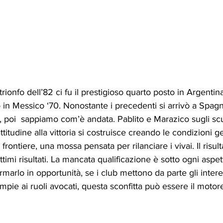
rionfo dell’82 ci fu il prestigioso quarto posto in Argentina 
in Messico ‘70. Nonostante i precedenti si arrivò a Spagn
 poi  sappiamo com’è andata. Pablito e Marazico sugli scud
titudine alla vittoria si costruisce creando le condizioni ge
 frontiere, una mossa pensata per rilanciare i vivai. Il risul
ttimi risultati. La mancata qualificazione è sotto ogni asp
ormarlo in opportunità, se i club mettono da parte gli intere
pie ai ruoli avocati, questa sconfitta può essere il motore