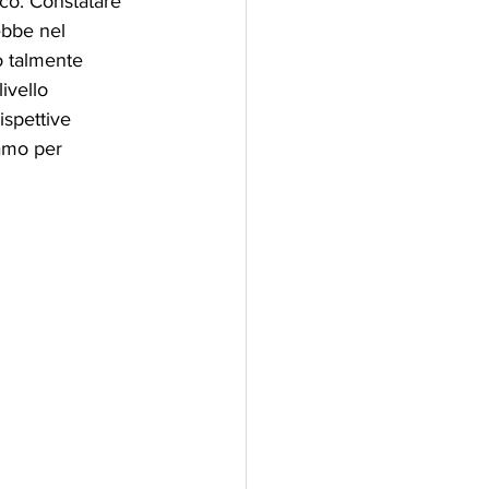
cco. Constatare 
ebbe nel 
o talmente 
ivello 
rispettive 
iamo per 