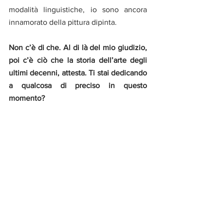
modalità linguistiche, io sono ancora 
innamorato della pittura dipinta.
Non c’è di che. Al di là del mio giudizio, 
poi c’è ciò che la storia dell’arte degli 
ultimi decenni, attesta. Ti stai dedicando 
a qualcosa di preciso in questo 
momento?
Di fatto mi dedico sempre alle stesse 
cose. A dipingere, a fare la spesa, a 
cucinare, a camminare, a stare in 
famiglia, a incontrare amici. Cerco di 
vivere nel tentativo di fare la pittura che 
mi si sottrae continuamente come la 
vita.
Teatro