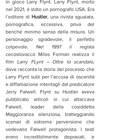
in gioco Larry Flynt. Larry Flynt, morto 
nel 2021, è stato un pornografo USA. Era 
l’editore di 
Hustler
, una rivista sguaiata, 
pornografica, eccessiva, priva del 
benché minimo senso della misura. Un 
personaggio sgradevole, il perfetto 
colpevole. Nel 1997 il regista 
cecoslovacco Milos Forman realizza il 
film 
Larry FLynt – Oltre lo scandalo
, 
dove racconta la storia del processo che 
Larry Flynt subì per l’accusa di oscenità 
e diffamazione intentagli dal predicatore 
Jerry Falwell. Flynt su Hustler aveva 
pubblicato articoli in cui attaccava 
Falwell, leader della cosiddetta 
Maggioranza silenziosa, tratteggiando 
scenari di estrema perversione che 
vedevano Falwell protagonista. I testi 
erano incredibilmente depravati, e 