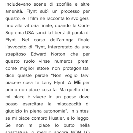
includevano scene di zoofilia e altre 
amenità. Flynt subì un processo per 
questo, e il film ne racconta lo svolgersi 
fino alla vittoria finale, quando la Corte 
Suprema USA sancì la libertà di parola di 
Flynt. Nel corso dell’arringa finale 
l’avvocato di Flynt, interpretato da uno 
strepitoso Edward Norton che per 
questo ruolo vinse numerosi premi 
come miglior attore non protagonista, 
dice queste parole “Non voglio farvi 
piacere cosa fa Larry Flynt. A 
ME
 per 
primo non piace cosa fa. Ma quello che 
mi piace è vivere in un paese dove 
posso esercitare la miacapacità di 
giudizio in piena autonomia”. In sintesi 
se mi piace compro Hustler, e lo leggo. 
Se non mi piace lo butto nella 
spazzatura, o meglio ancora NON LO 