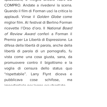
COMPRO. Andate a rivedervi la scena. 
Quando il film di Forman uscì la critica lo 
applaudì. Vinse il 
Golden Globe
 come 
miglior film. Al festival di Berlino Forman 
ricevette l’Orso d’oro. Il 
National Board 
of Review Award
 conferì a Forman il 
Premio per La Libertà di Espressione. La 
difesa della libertà di parola, anche della 
libertà di parola di un pornografo, fu 
vista come una cosa giusta, sana, da 
promuovere contro il bigottismo e la 
voglia di censura dello status quo 
“rispettabile”. Larry Flynt diceva e 
pubblicava cose schifose, ma 
impedirglielo per legge era sbagliato.
Ho letto il libro di Vanancci? No, e non 
mi interessa leggerlo. Questa non è una 