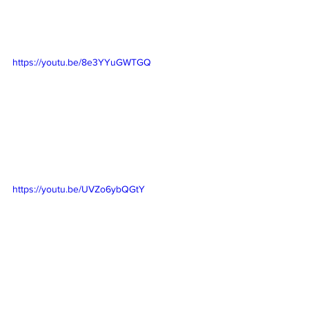
https://youtu.be/8e3YYuGWTGQ
https://youtu.be/UVZo6ybQGtY