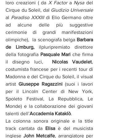
loro creazioni ( da 
X Factor
 a 
Nysa
 del 
Cirque du Soleil, dal 
Giudizio Universale
al 
Paradiso XXXIII
 di Elio Germano oltre 
ad alcune delle più suggestive 
cerimonie di grandi manifestazioni 
olimpiche),  la scenografa belga 
Barbara 
de Limburg, 
ilpluripremiato direttore 
della fotografia 
Pasquale Mari 
che firma 
il disegno luci,  
Nicolas Vaudelet
, 
costumista francese per i recenti tour di 
Madonna e del Cirque du Soleil, il visual 
artist 
Giuseppe Ragazzini
 (suoi i lavori 
per il Lincoln Center di New York, 
Spoleto Festival, La Repubblica, Le 
Monde) e la collaborazione dei giovani 
talenti dell’
Accademia Kataklò
.
La colonna sonora originale e la title 
track cantata da 
Elisa
 è del musicista 
inglese 
John Metcalfe
, arrangiatore per 