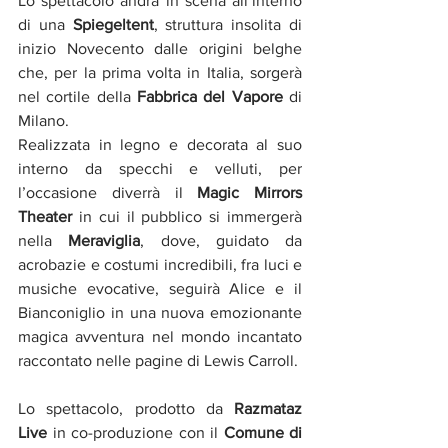
Lo spettacolo andrà in scena all’interno 
di una 
Spiegeltent
, struttura insolita di 
inizio Novecento dalle origini belghe 
che, per la prima volta in Italia, sorgerà 
nel cortile della 
Fabbrica del Vapore 
di 
Milano.
Realizzata in legno e decorata al suo 
interno da specchi e velluti, per 
l’occasione diverrà il 
Magic Mirrors 
Theater
 in cui il pubblico si immergerà 
nella 
Meraviglia
, dove, guidato da 
acrobazie e costumi incredibili, fra luci e 
musiche evocative, seguirà Alice e il 
Bianconiglio in una nuova emozionante 
magica avventura nel mondo incantato 
raccontato nelle pagine di Lewis Carroll. 
Lo spettacolo, prodotto da
 Razmataz 
Live 
in co-produzione con il
 Comune di 