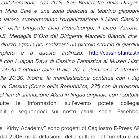
 collaborazione con l’I.I.S. San Benedetto della Dirigen
n Maid Cafe e una zona dedicata al teatrino giappones
a lavoro, supporteranno l’organizzazione il Liceo Classico
le” della Dirigente Licia Pietroluongo, il Liceo Varrone 
.I.S. Medaglia D’Oro del Dirigente Marcello Bianchi che
ndirizzo agrario per realizzare un piccolo scorcio di giardin
pleto è a questo indirizzo: 
http://cassinofantast
con i Japan Days di Cassino Fantastica al Museo Histor
abato 1 ottobre dalle 11 alle 20, e domenica 2 ottobre d
lle 20.30, inoltre, la manifestazione continua con i Ja
 di Cassino (Corso della Repubblica, 271) con la proiezion
 film di animazione Akira in lingua originale con i sottotitol
tte le informazioni sull’evento potete collegarvi 
ca.it e seguendoci sui nostri canali social Facebbo
 e “Kirby Academy” sono progetti di Cagliostro E-Press AP
dal 2006 nella diffusione della cultura del fumetto e nel