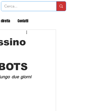
 diretta
Contatti
ssino
OBOTS
ungo due giorni 