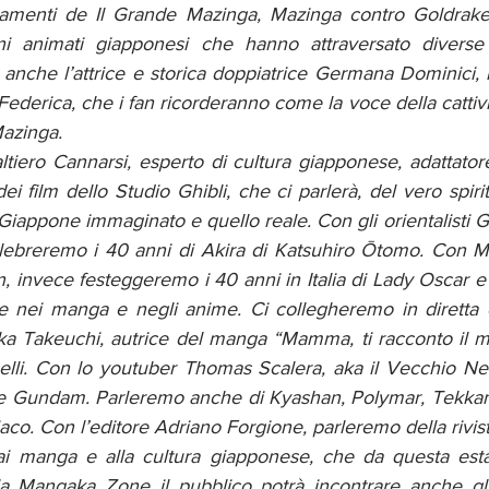
tamenti de Il Grande Mazinga, Mazinga contro Goldrake
toni animati giapponesi che hanno attraversato diverse 
anche l’attrice e storica doppiatrice Germana Dominici, 
erica, che i fan ricorderanno come la voce della cattiv
azinga. 
iero Cannarsi, esperto di cultura giapponese, adattatore
dei film dello Studio Ghibli, che ci parlerà, del vero spiri
l Giappone immaginato e quello reale. Con gli orientalisti G
lebreremo i 40 anni di Akira di Katsuhiro Ōtomo. Con Mau
, invece festeggeremo i 40 anni in Italia di Lady Oscar e
che nei manga e negli anime. Ci collegheremo in diretta 
 Takeuchi, autrice del manga “Mamma, ti racconto il mo
belli. Con lo youtuber Thomas Scalera, aka il Vecchio Ner
 e Gundam. Parleremo anche di Kyashan, Polymar, Tekka
iaco. Con l’editore Adriano Forgione, parleremo della rivi
ai manga e alla cultura giapponese, che da questa esta
lla Mangaka Zone il pubblico potrà incontrare anche gli a