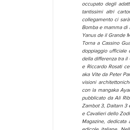
occupato degli adat
tantissimi altri car
collegamento ci sarà 
Bomba e mamma di Fed
Yanus de il Grande M
Torna a Cassino Gualt
doppiaggio ufficiale 
della differenza tra i
e Riccardo Rosati ce
aka Vite da Peter Pan
visioni architettoni
con la mangaka Ayaka
pubblicato da Ali Ri
Zambot 3, Daitarn 3
e Cavalieri dello Zod
Magazine, dedicata 
edicole italiane. Ne