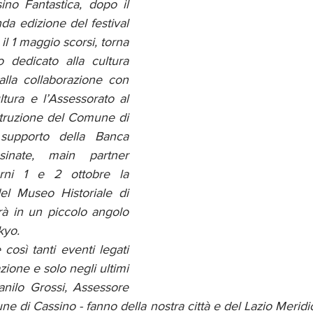
ino Fantastica, dopo il 
a edizione del festival 
 il 1 maggio scorsi, torna 
 dedicato alla cultura 
lla collaborazione con 
ltura e l’Assessorato al 
struzione del Comune di 
upporto della Banca 
inate, main partner 
orni 1 e 2 ottobre la 
el Museo Historiale di 
rà in un piccolo angolo 
kyo. 
 così tanti eventi legati 
zione e solo negli ultimi 
nilo Grossi, Assessore 
e di Cassino - fanno della nostra città e del Lazio Meridion