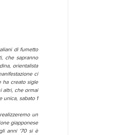
liani di fumetto 
i, che sapranno 
na, orientalista 
nifestazione ci 
ha creato sigle 
altri, che ormai 
e unica, sabato 1 
realizzeremo un 
ione giapponese 
li anni ‘70 si è 