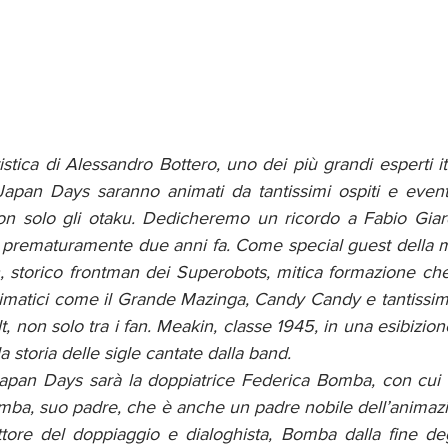
istica di Alessandro Bottero, uno dei più grandi esperti ita
Japan Days saranno animati da tantissimi ospiti e event
on solo gli otaku. Dedicheremo un ricordo a Fabio Giardi
prematuramente due anni fa. Come special guest della ma
 storico frontman dei Superobots, mitica formazione che 
nimatici come il Grande Mazinga, Candy Candy e tantissimi 
t, non solo tra i fan. Meakin, classe 1945, in una esibizion
la storia delle sigle cantate dalla band. 
apan Days sarà la doppiatrice Federica Bomba, con cui 
ba, suo padre, che è anche un padre nobile dell’animaz
rettore del doppiaggio e dialoghista, Bomba dalla fine deg