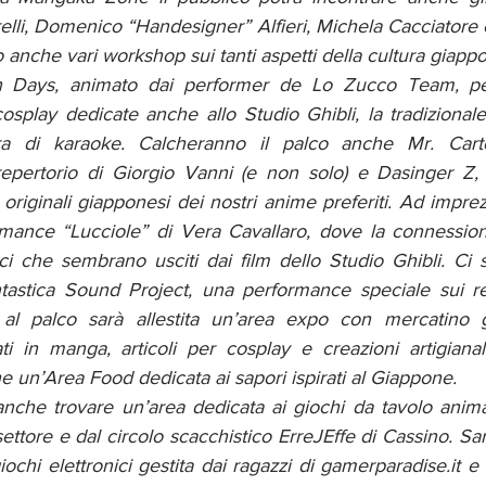
elli, Domenico “Handesigner” Alfieri, Michela Cacciatore e t
no anche vari workshop sui tanti aspetti della cultura giapp
n Days, animato dai performer de Lo Zucco Team, per
cosplay dedicate anche allo Studio Ghibli, la tradizional
a di karaoke. Calcheranno il palco anche Mr. Carto
l repertorio di Giorgio Vanni (e non solo) e Dasinger Z, 
 originali giapponesi dei nostri anime preferiti. Ad imprezi
mance “Lucciole” di Vera Cavallaro, dove la connession
i che sembrano usciti dai film dello Studio Ghibli. Ci s
stica Sound Project, una performance speciale sui retr
o al palco sarà allestita un’area expo con mercatino 
ati in manga, articoli per cosplay e creazioni artigianali
e un’Area Food dedicata ai sapori ispirati al Giappone.
o anche trovare un’area dedicata ai giochi da tavolo anim
ettore e dal circolo scacchistico ErreJEffe di Cassino. Sa
iochi elettronici gestita dai ragazzi di gamerparadise.it e 