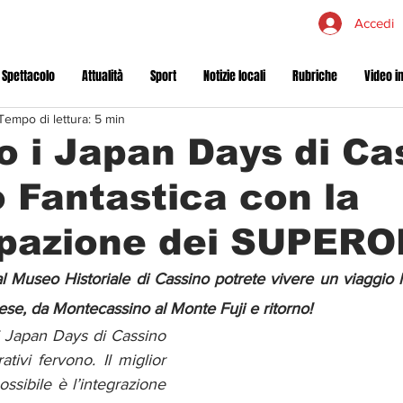
Accedi
 Spettacolo
Attualità
Sport
Notizie locali
Rubriche
Video in
Tempo di lettura: 5 min
o i Japan Days di Ca
 Fantastica con la
ipazione dei SUPER
l Museo Historiale di Cassino potrete vivere un viaggio l
ese, da Montecassino al Monte Fuji e ritorno!
 Japan Days di Cassino 
tivi fervono. Il miglior 
sibile è l’integrazione 