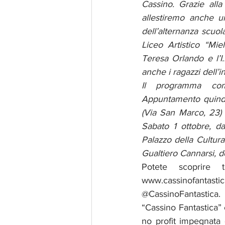
Cassino. Grazie alla
allestiremo anche u
dell’alternanza scuol
Liceo Artistico “Mie
Teresa Orlando e l’I
anche i ragazzi dell’i
Il programma com
Appuntamento quindi 
(Via San Marco, 23) s
Sabato 1 ottobre, da
Palazzo della Cultura
Gualtiero Cannarsi, del
Potete scoprire tu
www.cassinofantasti
@CassinoFantastica.
“Cassino Fantastica”
no profit impegnata 