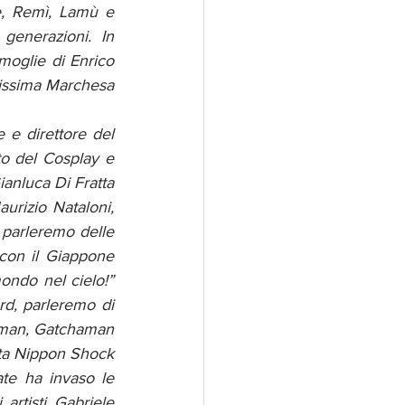
, Remì, Lamù e 
generazioni. In 
moglie di Enrico 
issima Marchesa 
 e direttore del 
to del Cosplay e 
ianluca Di Fratta 
rizio Nataloni, 
 parleremo delle 
con il Giappone 
ndo nel cielo!” 
d, parleremo di 
man, Gatchaman 
sta Nippon Shock 
te ha invaso le 
rtisti Gabriele 