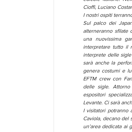
Cioffi, Luciano Costar
I nostri ospiti terran
Sul palco dei Japa
alterneranno sfilate 
una nuovissima gar
interpretare tutto i
interprete delle sigle
sarà anche la perfor
genera costumi e luc
EFTM crew con Fanta
delle sigle. Attorn
espositori specializz
Levante. Ci sarà anch
I visitatori potrann
Caviola, decano del s
un’area dedicata ai g