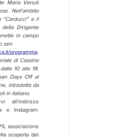
te Maria Venuti 
e. Nell’ambito 
 “Carducci” e il 
della Dirigente 
 mette in campo 
o zen. 
ica.it/programma
. 
iale di Cassino 
alle 10 alle 19. 
pan Days Off al 
e, introdotta da 
i in italiano. 
all’indirizzo 
k e Instagram: 
S, associazione 
la scoperta dei 