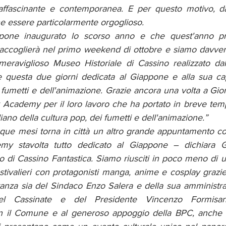
 affascinante e contemporanea. E per questo motivo, da
e essere particolarmente orgoglioso.
pone inaugurato lo scorso anno e che quest'anno pr
accoglierà nel primo weekend di ottobre e siamo davvero 
meraviglioso Museo Historiale di Cassino realizzato dal
 questa due giorni dedicata al Giappone e alla sua cap
 fumetti e dell'animazione. Grazie ancora una volta a Gio
rby Academy per il loro lavoro che ha portato in breve te
iano della cultura pop, dei fumetti e dell'animazione.”
e mesi torna in città un altro grande appuntamento con
my stavolta tutto dedicato al Giappone – dichiara Gi
vo di Cassino Fantastica. Siamo riusciti in poco meno di 
estivalieri con protagonisti manga, anime e cosplay grazi
ranza sia del Sindaco Enzo Salera e della sua amministra
l Cassinate e del Presidente Vincenzo Formisano
n il Comune e al generoso appoggio della BPC, anche i