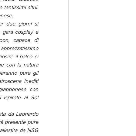
antissimi altrii. 
onese.
 due giorni si 
e gara cosplay e 
on, capace di 
apprezzatissimo 
osire il palco ci 
e con la natura 
aranno pure gli 
oscena inediti 
giapponese con 
 ispirate al Sol 
ata da Leonardo 
rà presente pure 
allestita da NSG 