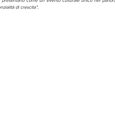
si presentano come un evento culturale unico nel panor
ialità di crescita”.