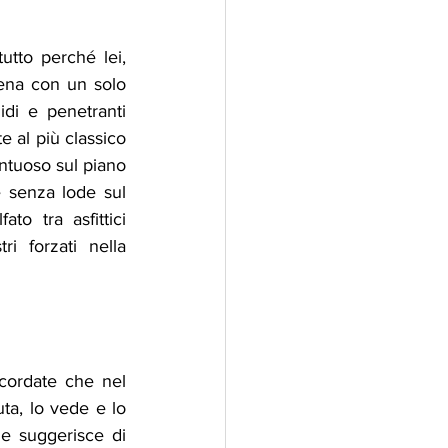
 è tutto e nulla. È tutto perché lei, 
ena con un solo 
di e penetranti 
e al più classico 
ntuoso sul piano 
 senza lode sul 
to tra asfittici 
i forzati nella 
cordate che nel 
ta, lo vede e lo 
 le suggerisce di 