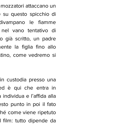
mmozzatori attaccano un 
e su questo spicchio di 
 divampano le fiamme 
 nel vano tentativo di 
o già scritto, un padre 
te la figlia fino allo 
stino, come vedremo si 
in custodia presso una 
 ed è qui che entra in 
 che la individua e l’affida alla 
sto punto in poi il fato 
ché come viene ripetuto 
 film: tutto dipende da 