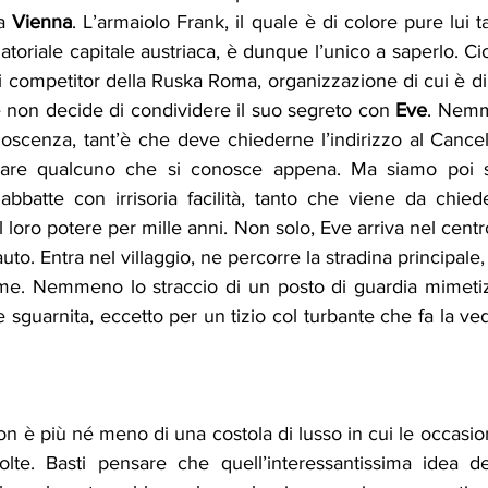
a 
Vienna
. L’armaiolo Frank, il quale è di colore pure lui t
toriale capitale austriaca, è dunque l’unico a saperlo. Cioè
mi competitor della Ruska Roma, organizzazione di cui è 
é non decide di condividere il suo segreto con 
Eve
. Nemm
oscenza, tant’è che deve chiederne l’indirizzo al Cancel
are qualcuno che si conosce appena. Ma siamo poi si
 abbatte con irrisoria facilità, tanto che viene da chied
l loro potere per mille anni. Non solo, Eve arriva nel centro 
auto. Entra nel villaggio, ne percorre la stradina principale,
rme. Nemmeno lo straccio di un posto di guardia mimetiz
sguarnita, eccetto per un tizio col turbante che fa la ve
n è più né meno di una costola di lusso in cui le occasi
olte. Basti pensare che quell’interessantissima idea de