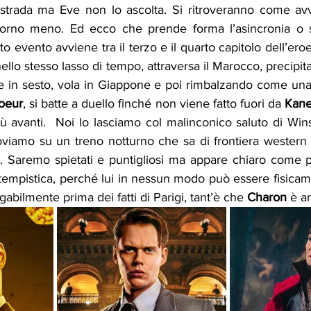
strada ma Eve non lo ascolta. Si ritroveranno come avv
iorno meno. Ed ecco che prende forma l’asincronia o se
o evento avviene tra il terzo e il quarto capitolo dell’er
tte in sesto, vola in Giappone e poi rimbalzando come una 
oeur
, si batte a duello finché non viene fatto fuori da 
Kan
ù avanti.  Noi lo lasciamo col malinconico saluto di Win
oviamo su un treno notturno che sa di frontiera western t
. Saremo spietati e puntigliosi ma appare chiaro come 
tempistica, perché lui in nessun modo può essere fisicame
egabilmente prima dei fatti di Parigi, tant’è che 
Charon
 è a