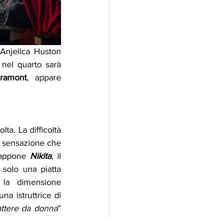
Anjelica Huston 
nel quarto sarà 
ramont
, appare 
a. La difficoltà 
a sensazione che 
rappone 
Nikita
, il 
solo una piatta 
 la dimensione 
a istruttrice di 
ttere da donna
” 