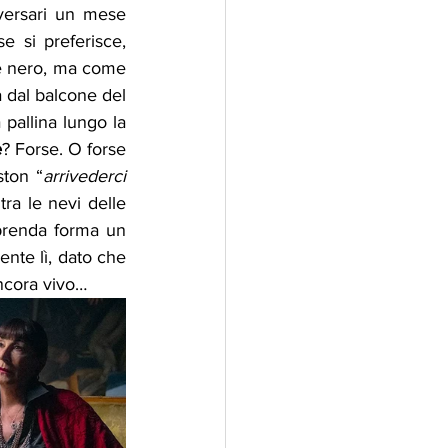
ersari un mese 
 si preferisce, 
oe nero, ma come 
può accadere se lui nello stesso lasso di tempo, attraversa il Marocco, precipita dal balcone del 
pallina lungo la 
e
? Forse. O forse 
ston “
arrivederci 
ra le nevi delle 
prenda forma un 
nte lì, dato che 
ncora vivo…