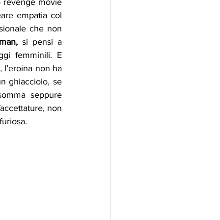
o revenge movie 
eare empatia col 
sionale che non 
man, 
si pensi a
gi femminili. E 
l’eroina non ha 
 ghiacciolo, se 
nsomma seppure 
accettature, non 
uriosa. 