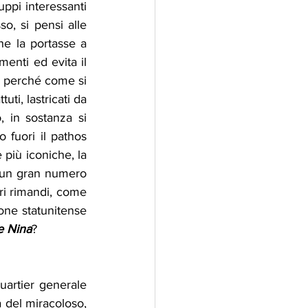
ppi interessanti 
o, si pensi alle 
e la portasse a 
enti ed evita il 
  perché come si 
i, lastricati da 
 in sostanza si 
o fuori il pathos 
più iconiche, la 
 un gran numero 
ri rimandi, come 
ne statunitense 
e Nina
?
uartier generale 
del miracoloso, 