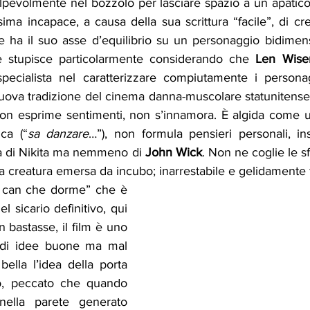
olpevolmente nel bozzolo per lasciare spazio a un apatic
sima incapace, a causa della sua scrittura “facile”, di cr
e ha il suo asse d’equilibrio su un personaggio bidimen
he stupisce particolarmente considerando che 
Len Wise
pecialista nel caratterizzare compiutamente i personag
uova tradizione del cinema danna-muscolare statunitense, 
 non esprime sentimenti, non s’innamora. È algida come un
ca (“
sa danzare
…”), non formula pensieri personali, i
a di Nikita ma nemmeno di 
John Wick
. Non ne coglie le sf
a creatura emersa da incubo; inarrestabile e gelidamente f
l can che dorme” che è 
l sicario definitivo, qui 
 bastasse, il film è uno 
 di idee buone ma mal 
bella l’idea della porta 
o, peccato che quando 
nella parete generato 