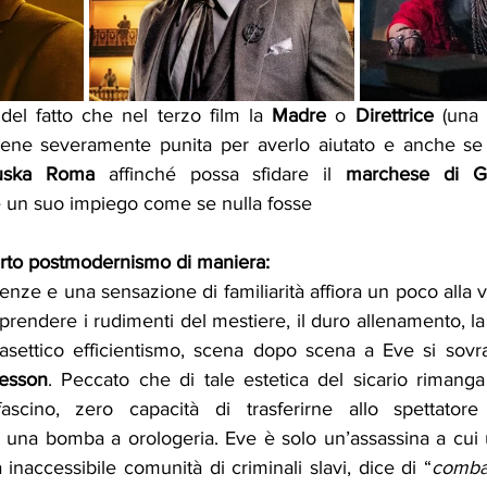
del fatto che nel terzo film la
 Madre
 o 
Direttrice
 (una 
viene severamente punita per averlo aiutato e anche se 
uska Roma
 affinché possa sfidare il 
marchese di G
le un suo impiego come se nulla fosse
certo postmodernismo di maniera:
ze e una sensazione di familiarità affiora un poco alla volt
prendere i rudimenti del mestiere, il duro allenamento, l
i asettico efficientismo, scena dopo scena a Eve si sov
esson
. Peccato che di tale estetica del sicario rimanga 
scino, zero capacità di trasferirne allo spettatore
 è una bomba a orologeria. Eve è solo un’assassina a cui un
 inaccessibile comunità di criminali slavi, dice di “
comba