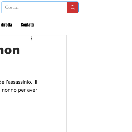
 diretta
Contatti
 non
l’assassinio. Il 
l nonno per aver 