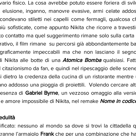
ario fisico. La cosa avrebbe potuto essere foriera di svilu
ia, elusione, inganno, manovre evasive, armi celate addoss
ondevano stiletti nei capelli come fermagli, qualcosa ch
più sofisticate, come appunto Nikita che ricorre a travestim
to contatto ma quel suggerimento rimane solo sulla carta
tivo, il film rimane  su percorsi già abbondantemente battut
graficamente impeccabili ma che non lasciano il segno,
di Nikita alle botte di una 
Atomica Bomba
 qualsiasi. Fatt
l citazionismo da fan, e quindi nel ripescaggio delle scene 
i dietro la credenza della cucina di un ristorante mentre
cano addosso una pioggia di proiettili.  Volendo cercare alt
resenza di 
Gabriel Byrne
, un vezzoso omaggio alla versio
e e amore impossibile di Nikita, nel remake 
Nome in codic
edulità
ficato: nessuno al mondo sa dove si trovi la cittadella q
tranne l’armaiolo 
Frank
 che per una combinazione che ha 