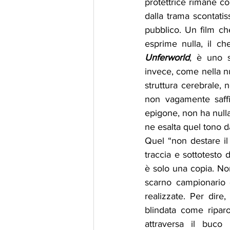
protettrice rimane c
dalla trama scontatis
pubblico. Un film ch
esprime nulla, il c
Unferworld
, è uno s
invece, come nella n
struttura cerebrale,
non vagamente saffi
epigone, non ha null
ne esalta quel tono d
Quel “non destare i
traccia e sottotesto de
è solo una copia. Non
scarno campionario
realizzate. Per dire, 
blindata come ripar
attraversa il buco 