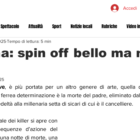
Accedi
 Spettacolo
Attualità
Sport
Notizie locali
Rubriche
Video in
025
Tempo di lettura: 5 min
na: spin off bello ma
25
ve
, è più portata per un altro genere di arte, quella del
 ferrea determinazione è la morte del padre, eliminato da
deltà alla millenaria setta di sicari di cui è il cancelliere.
ale dei killer si apre con 
sequenze d’azione del 
una notte di morte, una 