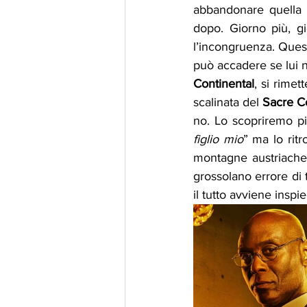
abbandonare quella 
dopo. Giorno più, g
l’incongruenza. Quest
Continental
, si rime
scalinata del 
Sacre C
no. Lo scopriremo pi
figlio mio
” ma lo ritr
montagne austriache
grossolano errore di 
il tutto avviene inspi