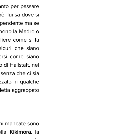
anto per passare 
, lui sa dove si 
dipendente ma se 
eno la Madre o 
liere come si fa 
curi che siano 
ersi come siano 
di Hallstatt, nel 
 senza che ci sia 
zato in qualche 
detta aggrappato 
oni mancate sono 
lla 
Kikimora
, la 