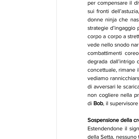
per compensare il div
sui fronti dell’astuz
donne ninja che nasc
strategie d’ingaggio 
corpo a corpo a stret
vede nello snodo narra
combattimenti coreo
degrada dall’intrigo 
concettuale, rimane i
vediamo rannicchiars
di avversari le scari
non cogliere nella p
di 
Bob
, il supervisor
Sospensione della cr
Estendendone il signi
della Setta, nessuno 