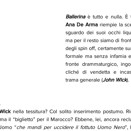
Ballerina
Ana De Arma
 riempie la sc
sguardo dei suoi occhi liqui
ma per il resto siamo di front
degli spin off, certamente su
formale ma senza infamia e
fronte drammaturgico, ingolfa
cliché di vendetta e incastr
trama generale (
John Wick
).
…
Wick
 nella tessitura? Col solito inserimento postumo. Ri
ma il “biglietto” per il Marocco? Ebbene, lei, ancora reclu
’Uomo “
che mandi per uccidere il fottuto Uomo Nero
”,