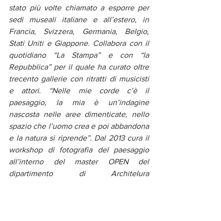
stato più volte chiamato a esporre per 
sedi museali italiane e all’estero, in 
Francia, Svizzera, Germania, Belgio, 
Stati Uniti e Giappone. Collabora con il 
quotidiano “La Stampa” e con “la 
Repubblica” per il quale ha curato oltre 
trecento gallerie con ritratti di musicisti 
e attori. “Nelle mie corde c’è il 
paesaggio, la mia è un’indagine 
nascosta nelle aree dimenticate, nello 
spazio che l’uomo crea e poi abbandona 
e la natura si riprende”. Dal 2013 cura il 
workshop di fotografia del paesaggio 
all’interno del master OPEN del 
dipartimento di ArchiteIura 
dell’Università degli Studi Roma Tre. È 
stato professore a contraIo di Teorie e 
tecniche della fotografia al dipar@mento 
di Discipline umanistiche, sociali e delle 