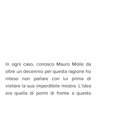
In ogni caso, conosco Mauro Molle da 
oltre un decennio per questa ragione ho 
inteso non parlare con lui prima di 
visitare la sua imperdibile mostra. L’idea 
era quella di pormi di fronte a questo 
lavoro scevro da presupposti 
condizionanti, una visione neutra che 
lasciasse la parola alle sole opere.
In fondo se un quadro ha qualcosa da 
dire, lo dirà senza troppi testi o parole. 