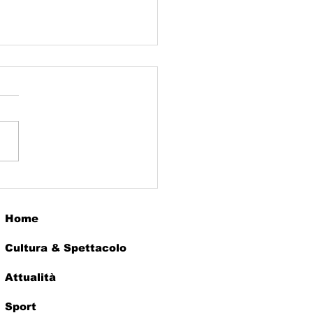
kend tra musei e
viglia: il meglio
e mostre d’arte
Home
Cultura & Spettacolo
Attualità
Sport