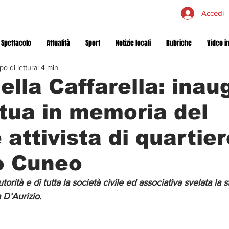
Accedi
 Spettacolo
Attualità
Sport
Notizie locali
Rubriche
Video in
o di lettura: 4 min
ella Caffarella: inau
tua in memoria del
 attivista di quartier
o Cuneo
torità e di tutta la società civile ed associativa svelata la
 D’Aurizio.