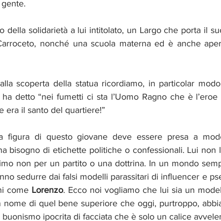
 gente.
 della solidarietà a lui intitolato, un Largo che porta il s
 Carroceto, nonché una scuola materna ed è anche apert
i alla scoperta della statua ricordiamo, in particolar modo
 detto “nei fumetti ci sta l’Uomo Ragno che è l’eroe di
ra il santo del quartiere!”
 figura di questo giovane deve essere presa a model
a bisogno di etichette politiche o confessionali. Lui non l
simo non per un partito o una dottrina. In un mondo semp
nno sedurre dai falsi modelli parassitari di influencer e pseu
ni come 
Lorenzo
. Ecco noi vogliamo che lui sia un model
n nome di quel bene superiore che oggi, purtroppo, abbi
buonismo ipocrita di facciata che è solo un calice avvele