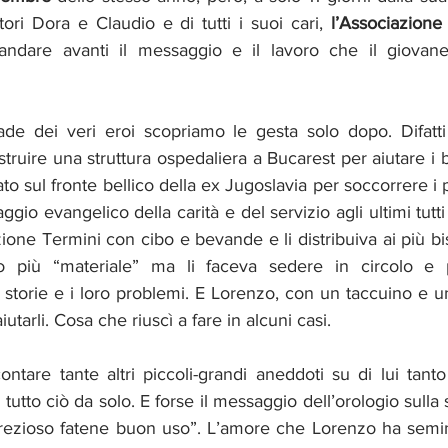
ori Dora e Claudio e di tutti i suoi cari, 
l’Associazion
dare avanti il messaggio e il lavoro che il giovane a
e dei veri eroi scopriamo le gesta solo dopo. Difatti 
struire una struttura ospedaliera a Bucarest per aiutare i b
to sul fronte bellico della ex Jugoslavia per soccorrere i p
gio evangelico della carità e del servizio agli ultimi tutti 
ione Termini con cibo e bevande e li distribuiva ai più bi
o più “materiale” ma li faceva sedere in circolo e pa
 storie e i loro problemi. E Lorenzo, con un taccuino e u
aiutarli. Cosa che riuscì a fare in alcuni casi.
ontare tante altri piccoli-grandi aneddoti su di lui tant
tutto ciò da solo. E forse il messaggio dell’orologio sulla 
rezioso fatene buon uso”. L’amore che Lorenzo ha semin