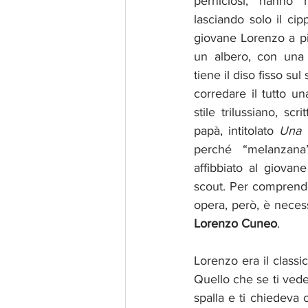
perniciosi, hanno 
lasciando solo il cipp
giovane Lorenzo a pi
un albero, con una
tiene il diso fisso sul
corredare il tutto u
stile trilussiano, scri
papà, intitolato 
Una 
perché “melanzana
affibbiato al giovane
scout. Per comprender
Lorenzo Cuneo
.
Lorenzo era il classic
Quello che se ti vede
spalla e ti chiedeva