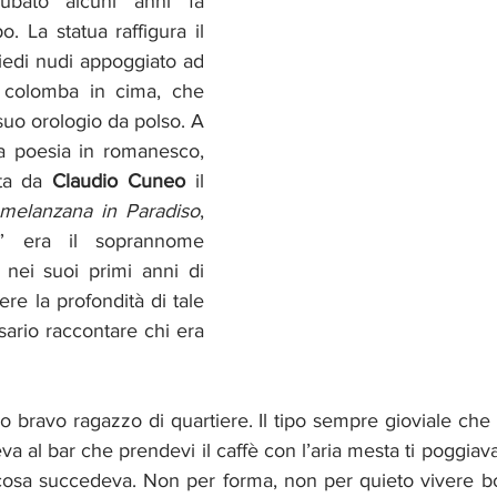
rubato alcuni anni fa 
o. La statua raffigura il 
edi nudi appoggiato ad 
 colomba in cima, che 
 suo orologio da polso. A 
na poesia in romanesco, 
tta da 
Claudio Cuneo
 il 
melanzana in Paradiso
, 
” era il soprannome 
 nei suoi primi anni di 
e la profondità di tale 
opera, però, è necessario raccontare chi era 
o bravo ragazzo di quartiere. Il tipo sempre gioviale che so
va al bar che prendevi il caffè con l’aria mesta ti poggiav
 cosa succedeva. Non per forma, non per quieto vivere b