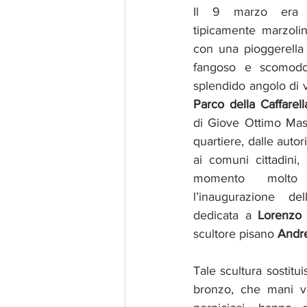
Il 9 marzo era u
tipicamente marzolin
con una pioggerella 
fangoso e scomodo,
Parco della Caffarell
di Giove Ottimo Mass
quartiere, dalle autori
ai comuni cittadini,
momento molto i
l’inaugurazione de
dedicata a 
Lorenzo
scultore pisano 
Andre
Tale scultura sostitui
bronzo, che mani vi