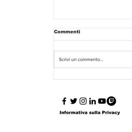
Commenti
Scrivi un commento...
Prorogata fino al 15
marzo 2026 la mostra
“MARIA BAROSSO,
artista e archeologa
nella Roma in
trasformazione”
Informativa sulla Privacy