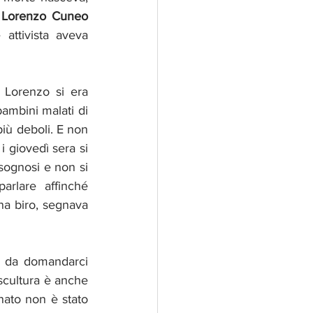
e Lorenzo Cuneo 
ttivista aveva 
Lorenzo si era 
ambini malati di 
iù deboli. E non 
i giovedì sera si 
sognosi e non si 
rlare affinché 
na biro, segnava 
o da domandarci 
scultura è anche 
ato non è stato 