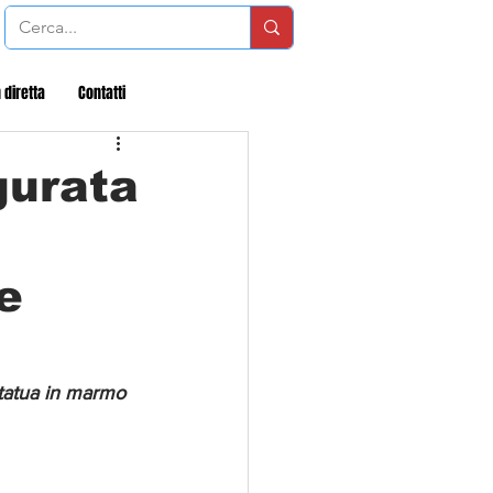
 diretta
Contatti
gurata
e
 statua in marmo 