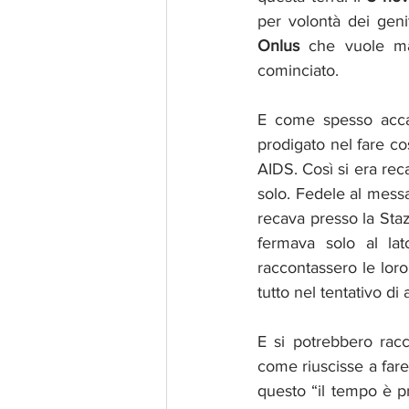
per volontà dei genit
Onlus
 che vuole man
cominciato.
E come spesso accad
prodigato nel fare co
AIDS. Così si era reca
solo. Fedele al messag
recava presso la Staz
fermava solo al lat
raccontassero le loro
tutto nel tentativo di 
E si potrebbero racc
come riuscisse a fare 
questo “il tempo è p