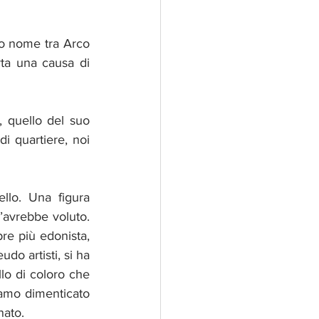
uo nome tra Arco 
a una causa di 
, quello del suo 
 quartiere, noi 
lo. Una figura 
’avrebbe voluto. 
re più edonista, 
do artisti, si ha 
lo di coloro che 
amo dimenticato 
nato.