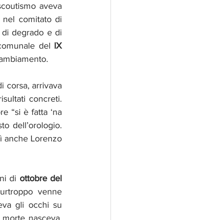
scoutismo aveva 
 nel comitato di 
di degrado e di 
 comunale del 
IX 
i cambiamento.
i corsa, arrivava 
ultati concreti. 
 “si è fatta ‘na 
 dell’orologio. 
sì anche Lorenzo 
ni di 
ottobre del 
urtroppo venne 
va gli occhi su 
a morte nasceva, 