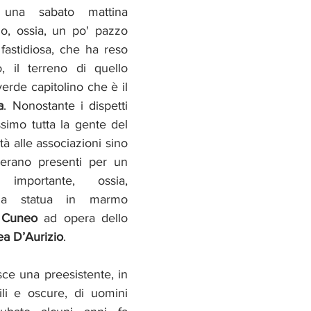
na sabato mattina 
o, ossia, un po' pazzo 
fastidiosa, che ha reso 
 il terreno di quello 
splendido angolo di verde capitolino che è il 
a
. Nonostante i dispetti 
imo tutta la gente del 
tà alle associazioni sino 
 erano presenti per un 
mportante, ossia, 
lla statua in marmo 
 Cuneo
 ad opera dello 
a D’Aurizio
.
sce una preesistente, in 
li e oscure, di uomini 