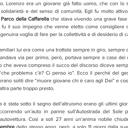
mo. Lorenzo era un giovane già fatto uomo, che con lo 
 solidarietà e del senso di comunità. Egli fu molto attivo
 
Parco della Caffarella
 che stava vivendo una grave fase 
to fu il suo impegno che venne eletto come consigliere
genuina voglia di fare per la collettività e di desiderio d
familiari lui era come una trottola sempre in giro, sempre d
d andava via per primo, però, portava sempre a casa dei ris
o che aveva compreso il succo del discorso diceva sempre
che problema c’è? Ci penso io”. Ecco il perché del gesto
 erano soliti dire “muore giovane chi è caro agli Dei” e co
altra parte troppo presto.
 è stata sotto il segno dell’altruismo erano gli ultimi gior
ccorrendo un’auto in panne sull’Autostrada del Sole p
a autovettura. Così a soli 27 anni un’anima nobile chiude
vembre
 dello stesso anno, però, a solo 11 giorni dalla su