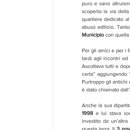
puro e sano altruis
scoperto la via della
quartiere dedicato al
abuso edilizio. Tan
Municipio
 con quella 
Per gli amici e per i 
tardi agli incontri e
Ascoltava tutti e dop
certa” aggiungendo “
Purtroppo gli antichi
è stato chiamato dall’
Anche la sua dipartita
1998
 e lui stava so
investito da un’altr
questa terra. Il 
3 no