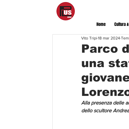
Home
Cultura &
Vito Tripi
18 mar 2024
Temp
Parco d
una sta
giovane
Lorenz
Alla presenza delle au
dello scultore Andrea