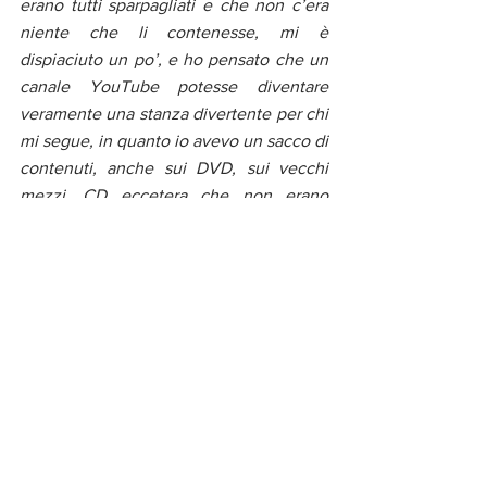
erano tutti sparpagliati e che non c’era 
niente che li contenesse, mi è 
dispiaciuto un po’, e ho pensato che un 
canale YouTube potesse diventare 
veramente una stanza divertente per chi 
mi segue, in quanto io avevo un sacco di 
contenuti, anche sui DVD, sui vecchi 
mezzi, CD eccetera che non erano 
neanche mai stati visti, e se ci pensi i 
backstage dei video piuttosto che dei 
live non si vedono spesso
Tantissimi contenuti sono andati persi 
Infatti, tra il 2000 e il 2020 in realtà non 
c’era più quell’idea di registrarsi, non 
c’era più il video registratore no? quindi 
io avevo dei momenti di buio in cui non 
c’era nulla e invece avevo delle cose 