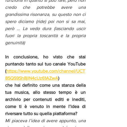
funziona in quanto si può fare, però non 
credo che potrebbe avere una 
grandissima risonanza, su questo non ci 
spero diciamo (ride) poi non si sa mai, 
però … La vedo dura (lasciando uscir 
fuori la propria toscanità e la propria 
genuinità)
In conclusione, ho visto che stai 
puntando tanto sul tuo canale YouTube 
(
https://www.youtube.com/channel/UCT
85Q59Sh8jIN4cUz61AZwA
)
che hai definito come una stanza della 
tua musica, allo stesso tempo è un 
archivio per contenuti editi e inediti, 
come ti è venuto in mente l’idea di 
riversare tutto su quella piattaforma?
Mi piaceva l’idea di avere appunto, una 