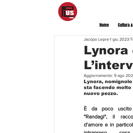
Home
Cultura &
Jacopo Lepre
1 giu 2023
T
Lynora 
L’interv
Aggiornamento:
9 ago 20
Lynora, nomignolo d
sta facendo molto p
nuovo pezzo.
È da poco uscito 
"Randagi", il racc
d'amore e in particol
intrapreso, cos