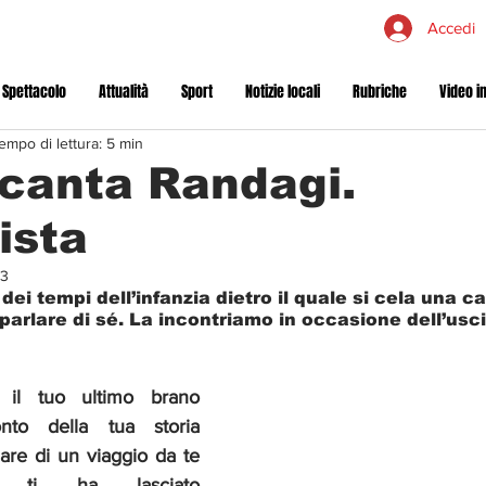
Accedi
 Spettacolo
Attualità
Sport
Notizie locali
Rubriche
Video in
empo di lettura: 5 min
canta Randagi.
ista
23
ei tempi dell’infanzia dietro il quale si cela una c
arlare di sé. La incontriamo in occasione dell’usci
il tuo ultimo brano 
onto della tua storia 
are di un viaggio da te 
a ti ha lasciato 