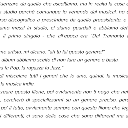
nfluenzare da quello che ascoltiamo, ma in realtà la cosa è
n studio perché comunque io venendo dal musical, ho do
so discografico a prescindere da quello preesistente, e 
amo messi in studio, ci siamo guardati e abbiamo detto
 il primo singolo - che all’epoca era “Dal Tramonto al
 artista, mi dicano: “ah tu fai questo genere!”
 album abbiamo scelto di non fare un genere e basta.
za fa Pop, la ragazza fa Jazz.”
i miscelare tutti i generi che io amo, quindi: la musica
 la musica Indie. 
reare questo filone, poi ovviamente non ti nego che ne
o, cercherò di specializzarmi su un genere preciso, però
po’ il tutto, ovviamente sempre con questo filone che le
 differenti, ci sono delle cose che sono differenti ma a