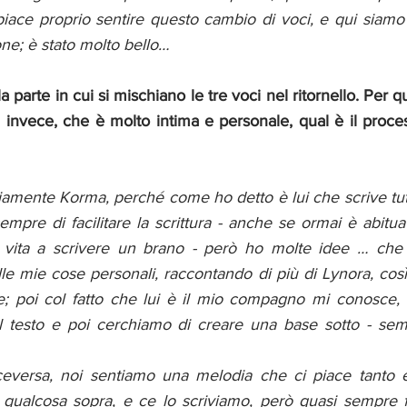
piace proprio sentire questo cambio di voci, e qui siamo
one; è stato molto bello… 
la parte in cui si mischiano le tre voci nel ritornello. Per q
sti invece, che è molto intima e personale, qual è il proce
iamente Korma, perché come ho detto è lui che scrive tutt
mpre di facilitare la scrittura - anche se ormai è abitua
 vita a scrivere un brano - però ho molte idee … che 
lle mie cose personali, raccontando di più di Lynora, così
e; poi col fatto che lui è il mio compagno mi conosce, c
l testo e poi cerchiamo di creare una base sotto -
sem
iceversa, noi sentiamo una melodia che ci piace tanto e
 qualcosa sopra, e ce lo scriviamo, però quasi sempre 