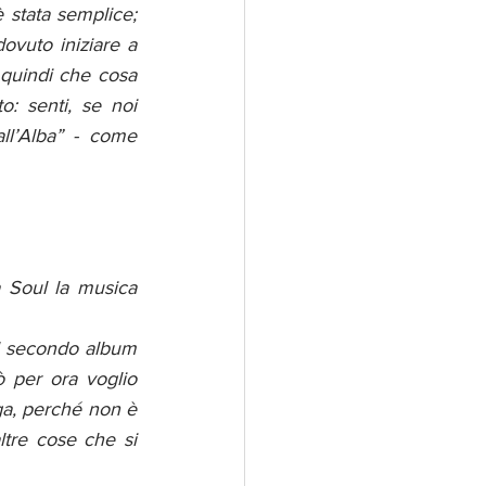
 stata semplice; 
vuto iniziare a 
quindi che cosa 
: senti, se noi 
l’Alba” - come 
 Soul la musica 
l secondo album 
 per ora voglio 
ga, perché non è 
ltre cose che si 