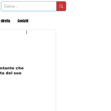
 diretta
Contatti
antante che 
ta del suo 