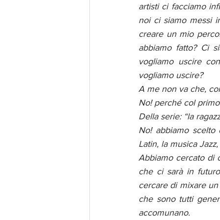
artisti ci facciamo i
noi ci siamo messi i
creare un mio percor
abbiamo fatto? Ci si
vogliamo uscire con
vogliamo uscire?
A me non va che, come
No! perché col primo
Della serie: “la ragaz
No! abbiamo scelto d
Latin, la musica Jazz,
Abbiamo cercato di c
che ci sarà in futur
cercare di mixare un 
che sono tutti generi
accomunano.