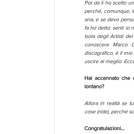
Poi da lì ho scelto u
perché, comunque, il
aria, e se devo pens
fa ho detto: senti io 
Isola degli Artisti d
conoscere Marco C
discografico, è il mi
uscire al meglio. Ecco
Hai accennato che d
lontano?
Allora in realtà se t
cose (ride), perché s
Congratulazioni…