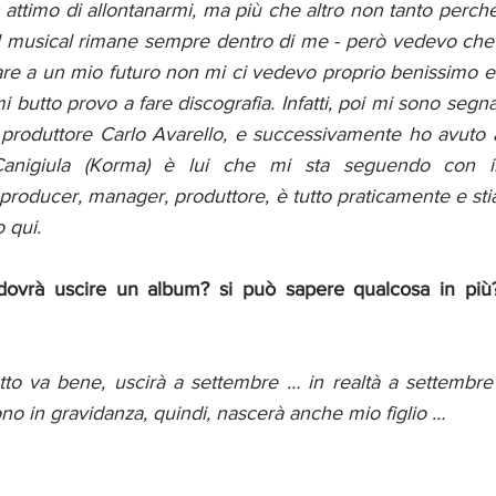
n attimo di allontanarmi, ma più che altro non tanto perché 
 musical rimane sempre dentro di me - però vedevo che 
are a un mio futuro non mi ci vedevo proprio benissimo e 
mi butto provo a fare discografia. Infatti, poi mi sono segn
el produttore Carlo Avarello, e successivamente ho avuto 
anigiula (Korma) è lui che mi sta seguendo con il
o producer, manager, produttore, è tutto praticamente e st
 qui.
ovrà uscire un album? si può sapere qualcosa in più?
utto va bene, uscirà a settembre … in realtà a settembre
ono in gravidanza, quindi, nascerà anche mio figlio …