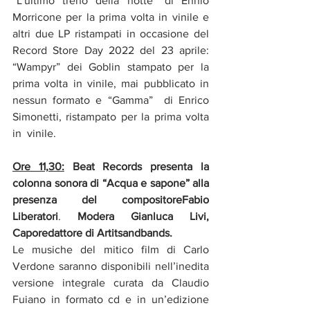
“L'ultimo treno della notte” di Ennio 
Morricone per la prima volta in vinile e 
altri due LP ristampati in occasione del 
Record Store Day 2022 del 23 aprile: 
“Wampyr” dei Goblin stampato per la 
prima volta in vinile, mai pubblicato in 
nessun formato e “Gamma”  di Enrico 
Simonetti, ristampato per la prima volta 
in  vinile. 
Ore 11,30:
 Beat Records presenta la 
colonna sonora di “Acqua e sapone” alla 
presenza del compositoreFabio 
Liberatori
. 
Modera Gianluca Livi, 
Caporedattore di Artitsandbands.
Le musiche del mitico film di Carlo 
Verdone saranno disponibili nell’inedita 
versione integrale curata da Claudio 
Fuiano in formato cd e in un’edizione 