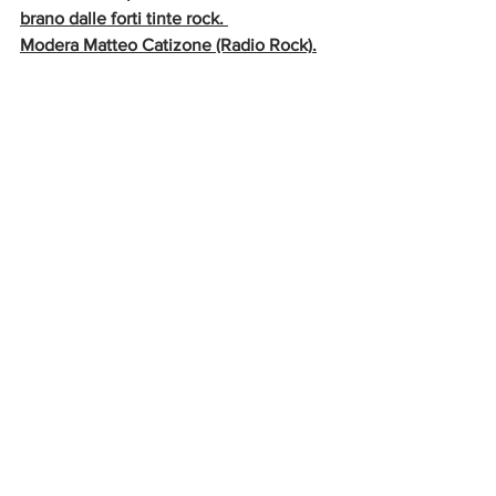
brano dalle forti tinte rock. 
Modera Matteo Catizone (Radio Rock).
“www mi piaci tu” la ricordano tutti, fu 
un vero tormentone all’alba del 
millennio. Ad interpretarla erano i 
Gazosa, scioltisi nel 2003 dopo una 
breve ma intensissima stagione di 
successi. Ciascuno prese poi la propria 
strada, avviando proficue carriere 
soliste. Ora l’inattesa reunion, che vede 
tre dei quattro membri originali 
(Federico e Valentina Paciotti e 
Vincenzo Siani) in formazione di power 
trio con un nuovo, esplosivo brano, 
primo segnale del riavvio del progetto 
con una diversa e grintosa formula 
musicale. 