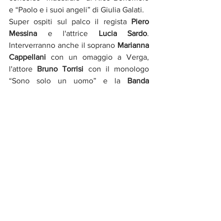
e “Paolo e i suoi angeli” di Giulia Galati.
Super ospiti sul palco il regista 
Piero 
Messina
 e l'attrice 
Lucia Sardo
.
Interverranno anche il soprano 
Marianna 
Cappellani
 con un omaggio a Verga, 
l'attore 
Bruno Torrisi 
con il monologo 
“Sono solo un uomo” e la 
Banda 
Musicale Luigi Sturzo
.
Con la direzione artistica di Angela 
Failla, sceneggiatrice e scrittrice, ed Eva 
Basteiro-Bertolí, attrice, produttrice e 
cantante di origine catalana, il 
Caltagirone Short FilmFest 
è una 
manifestazione organizzata dal 
Comune 
di Caltagirone
 ed è dal medesimo 
patrocinato insieme alla 
Regione Sicilia
.