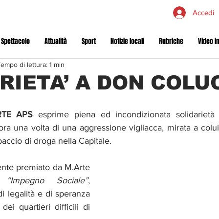
Accedi
 Spettacolo
Attualità
Sport
Notizie locali
Rubriche
Video in
empo di lettura: 1 min
RIETA’ A DON COLU
ARTE APS
 esprime piena ed incondizionata solidarietà
ora una volta di una aggressione vigliacca, mirata a colui 
paccio di droga nella Capitale.
ente premiato da M.Arte 
e 
“Impegno Sociale”
, 
i legalità e di speranza 
dei quartieri difficili di 