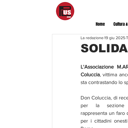
Home
Cultura &
La redazione
19 giu 2025
T
SOLIDA
L'Associazione M.
Coluccia
, vittima anc
sta contrastando lo s
Don Coluccia, di rec
per la sezion
rappresenta un faro d
per i cittadini onesti 