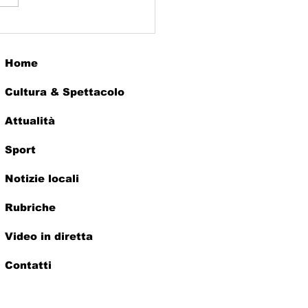
MMARCO: GRANDE
CESSO DEL
VEGNO "PER IL
Home
ANCIO DEL CINEMA
LIANO: IDEE E
Cultura & Spettacolo
POSTE"
Attualità
Sport
Notizie locali
Rubriche
Video in diretta
Contatti