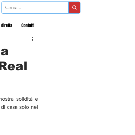
 diretta
Contatti
la
 Real
ostra solidità e 
di casa solo nei 