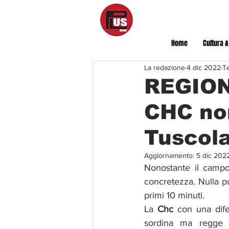
Home
Cultura &
La redazione
4 dic 2022
Te
REGIONA
CHC non
Tuscol
Aggiornamento:
5 dic 202
Nonostante il campo
concretezza. Nulla pu
primi 10 minuti. 
La 
Chc
 con una dife
sordina ma regge b