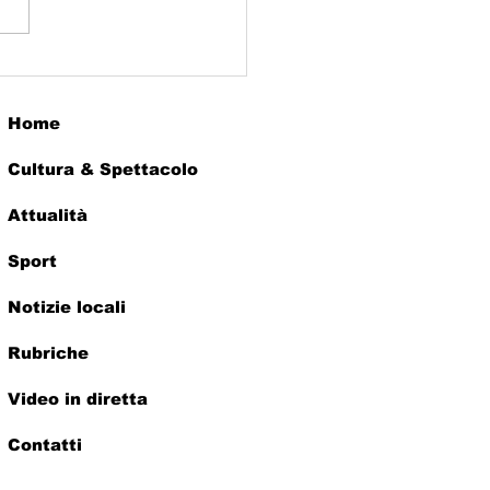
IDARIETA’ A DON
UCCIA
Home
Cultura & Spettacolo
Attualità
Sport
Notizie locali
Rubriche
Video in diretta
Contatti