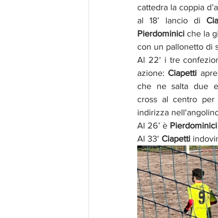
cattedra la coppia d’a
al 18’ lancio di 
Cia
Pierdominici
 che la g
con un pallonetto di s
Al 22' i tre confezio
azione: 
Ciapetti
 apre
che ne salta due e s
cross al centro per
indirizza nell'angolino
Al 26’ è 
Pierdominici
Al 33' 
Ciapetti
 indovi