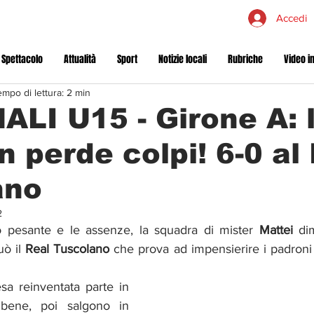
Accedi
 Spettacolo
Attualità
Sport
Notizie locali
Rubriche
Video in
mpo di lettura: 2 min
LI U15 - Girone A: 
 perde colpi! 6-0 al
ano
2
 pesante e le assenze, la squadra di mister 
Mattei
 dim
ò il 
Real Tuscolano
 che prova ad impensierire i padroni 
sa reinventata parte in 
ene, poi salgono in 