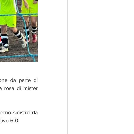
one da parte di 
entrambe le formazioni, ma la sostanza non cambia a dimostrazione che la rosa di mister 
rno sinistro da 
itivo 6-0.