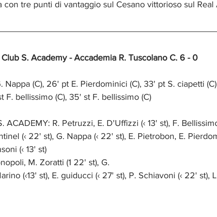
 con tre punti di vantaggio sul Cesano vittorioso sul Real
 Club S. Academy - Accademia R. Tuscolano C. 6 - 0
appa (C), 26' pt E. Pierdominici (C), 33' pt S. ciapetti (C),
t F. bellissimo (C), 35' st F. bellissimo (C)
DEMY: R. Petruzzi, E. D'Uffizzi (‹ 13' st), F. Bellissimo, 
ntinel (‹ 22' st), G. Nappa (‹ 22' st), E. Pietrobon, E. Pierdomi
oni (‹ 13' st)
opoli, M. Zoratti (1 22' st), G.
arino (‹13' st), E. guiducci (‹ 27' st), P. Schiavoni (‹ 22' st), 