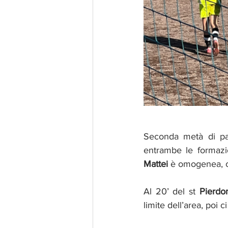
Seconda metà di par
Mattei
 è omogenea, c
Al 20’ del st 
Pierdo
limite dell’area, poi c