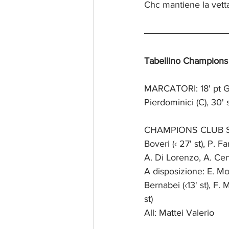
Chc mantiene la vetta
Tabellino Champions
MARCATORI: 18' pt G. N
Pierdominici (C), 30' s
CHAMPIONS CLUB S. ACA
Boveri (‹ 27' st), P. Fa
A. Di Lorenzo, A. Cens
A disposizione: E. Mon
Bernabei (‹13' st), F. M
st)
All: Mattei Valerio