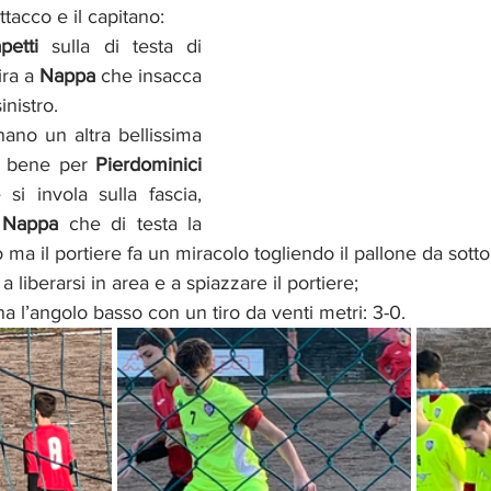
ttacco e il capitano: 
petti
 sulla di testa di 
ira a 
Nappa
 che insacca 
inistro. 
nano un altra bellissima 
 bene per 
Pierdominici
i invola sulla fascia, 
 
Nappa
 che di testa la 
 ma il portiere fa un miracolo togliendo il pallone da sotto i
 a liberarsi in area e a spiazzare il portiere; 
na l’angolo basso con un tiro da venti metri: 3-0.