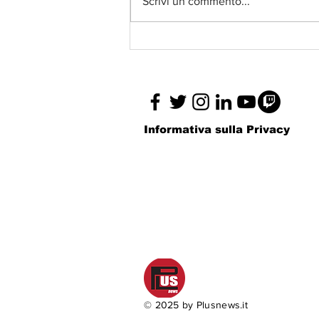
Scrivi un commento...
La Galleria 291 Est
presenta "1.1.2.3.5.8.13
– Al di là del difetto",
mostra personale di
Silvia Faieta
Informativa sulla Privacy
© 2025 by Plusnews.it