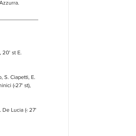
 Azzurra.
 20' st E. 
S. Ciapetti, E. 
nici (‹27' st), 
L. De Lucia (‹ 27' 