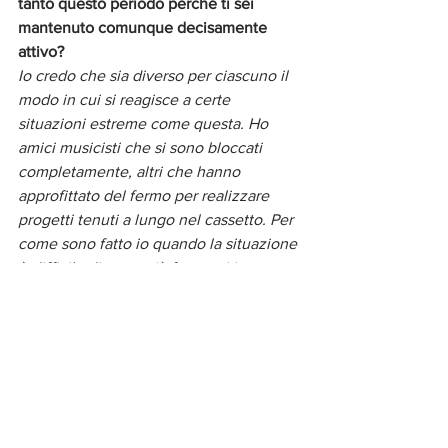
tanto questo periodo perché ti sei 
mantenuto comunque decisamente 
attivo? 
Io credo che sia diverso per ciascuno il 
modo in cui si reagisce a certe 
situazioni estreme come questa. Ho 
amici musicisti che si sono bloccati 
completamente, altri che hanno 
approfittato del fermo per realizzare 
progetti tenuti a lungo nel cassetto. Per 
come sono fatto io quando la situazione 
è difficile divento più forte, mi impegno 
di più e devo dire che in questo caso ci 
ho messo tutte le energie che avevo, 
sono andato perfino a Sanremo! Forse 
anche perché era l'unico palco aperto, 
eh eh...
Le coordinate per la visione di “A casa 