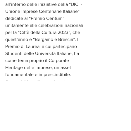
all’interno delle iniziative della “UICI - 
Unione Imprese Centenarie Italiane” 
dedicate al “Premio Centum” 
unitamente alle celebrazioni nazionali 
per la “Città della Cultura 2023”, che 
quest’anno è “Bergamo e Brescia”. Il 
Premio di Laurea, a cui partecipano 
Studenti delle Università Italiane, ha 
come tema proprio il Corporate 
Heritage delle Imprese, un asset 
fondamentale e imprescindibile. 
Carpenè-Malvolti annualmente 
consegna cinque Premi, tutti dedicati a 
Studenti nazionali ed internazionali.
“Questi Premi – ha concluso 
Domenico 
Scimone
 - li abbiamo istituiti per dare 
riconoscimento e merito alle nuove 
generazioni in favore del loro futuro”. 