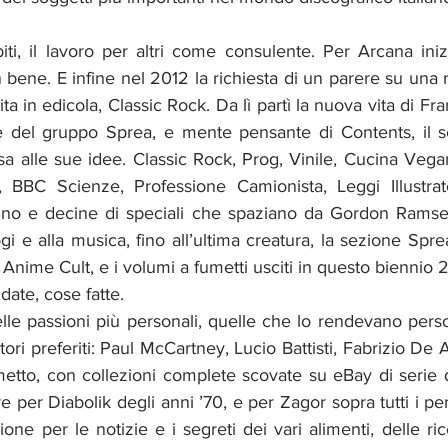
ebiti, il lavoro per altri come consulente. Per Arcana iniz
n bene. E infine nel 2012 la richiesta di un parere su una r
a in edicola, Classic Rock. Da lì partì la nuova vita di Fra
e del gruppo Sprea, e mente pensante di Contents, il ser
a alle sue idee. Classic Rock, Prog, Vinile, Cucina Vegan
 BBC Scienze, Professione Camionista, Leggi Illustrate,
no e decine di speciali che spaziano da Gordon Ramsey 
ogi e alla musica, fino all’ultima creatura, la sezione Spr
 Anime Cult, e i volumi a fumetti usciti in questo biennio
ate, cose fatte. 
le passioni più personali, quelle che lo rendevano perso
tori preferiti: Paul McCartney, Lucio Battisti, Fabrizio De
metto, con collezioni complete scovate su eBay di serie 
e per Diabolik degli anni ’70, e per Zagor sopra tutti i per
one per le notizie e i segreti dei vari alimenti, delle rice