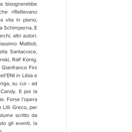
ma bisognerebbe 
e riflettevano 
a vita in pieno, 
na Schimperna, E 
hi, altri autori. 
ssimo Mattioli, 
lla Santacroce, 
ski, Ralf König. 
 Gianfranco Fini 
ll’ENI in Libia e 
ga, su cui - ad 
Candy. E poi la 
e. Forse l’opera 
Lilli Greco, per 
lume scritto da 
o gli eventi, la 
o.