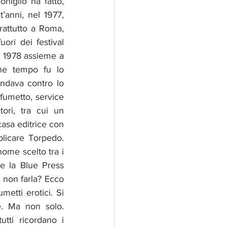
iglio ha fatto, 
anni, nel 1977, 
rattutto a Roma, 
ori dei festival 
l 1978 assieme a 
che tempo fu lo 
andava contro lo 
fumetto, service 
ori, tra cui un 
asa editrice con 
blicare Torpedo. 
ome scelto tra i 
e la Blue Press 
 non farla? Ecco 
etti erotici. Si 
. Ma non solo. 
utti ricordano i 