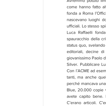
Avremmo potuto limit
come hanno fatto alt
fonda a Roma l’Offici
nascevano luoghi dove
ufficiali. Lo stesso 
Luca Raffaelli fond
spauracchio della cri
status quo, svelando 
editoriali, decine d
giovanissimo Paolo di
Silver. Pubblicare Lu
Con l’ACME ad esempio
tanti, ma anche quel
perché mancava una ri
Blue, 20.000 copie ve
avete capito bene. 
C’erano articoli. C’e