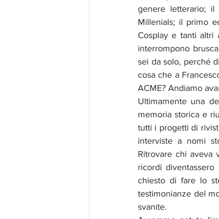
genere letterario; i
Millenials; il primo
Cosplay e tanti altri
interrompono bruscam
sei da solo, perché d
cosa che a Francesco 
ACME? Andiamo avant
Ultimamente una del
memoria storica e riu
tutti i progetti di ri
interviste a nomi sto
Ritrovare chi aveva v
ricordi diventasser
chiesto di fare lo st
testimonianze del mo
svanite. 