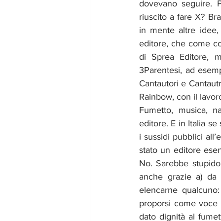
dovevano seguire. Pe
riuscito a fare X? B
in mente altre idee, a
editore, che come con
di Sprea Editore, m
3Parentesi, ad esempio
Cantautori e Cantautri
Rainbow, con il lavoro
Fumetto, musica, na
editore. E in Italia s
i sussidi pubblici all’
stato un editore esen
No. Sarebbe stupido d
anche grazie a) da q
elencarne qualcuno: 
proporsi come voce a
dato dignità al fumet