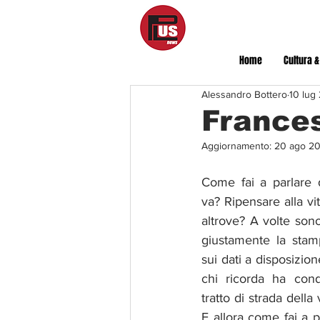
Home
Cultura &
Alessandro Bottero
10 lug
Frances
Aggiornamento:
20 ago 2
Come fai a parlare 
va? Ripensare alla vi
altrove? A volte sono
giustamente la stamp
sui dati a disposizione
chi ricorda ha cond
tratto di strada della v
E allora come fai a p