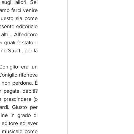
gli allori. Sei 
mo farci venire 
 questo sia come 
sente editoriale 
i. All’editore 
quali è stato il 
o Straffi, per la 
Coniglio era un 
oniglio riteneva 
to non perdona. È 
 pagate, debiti? 
a prescindere (o 
rdi. Giusto per 
ine in grado di 
editore ad aver 
ca musicale come 