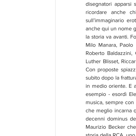
disegnatori apparsi 
ricordare anche chi
sull’immaginario erot
anche qui un nome giu
la storia va avanti. F
Milo Manara, Paolo E
Roberto Baldazzini, 
Luther Blisset, Ricca
Con proposte spiazzan
subito dopo la frattur
in medio oriente. E 
esempio - esordì El
musica, sempre con l’
che meglio incarna qu
decenni dominus degl
Maurizio Becker che r
storia della RCA, uno