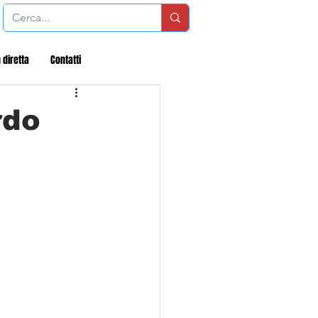
 diretta
Contatti
rdo