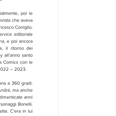
ialmente, poi le 
ivista che aveva 
ncesco Coniglio. 
vice editoriale 
a, e poi ancora 
 il ritorno dei 
all’anno santo 
ea Comics con le 
 2022 – 2023. 
na a 360 gradi. 
 André, ma anche 
dimenticate anni 
sonaggi Bonelli. 
tte. C’era in lui 