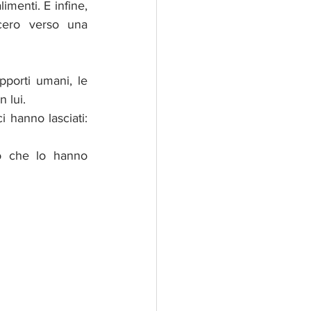
imenti. E infine, 
cero verso una 
porti umani, le 
 lui. 
 hanno lasciati: 
o che lo hanno 