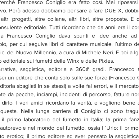
rché Francesco Coniglio era fatto così. Mai riposarsi su
ravo. Però adesso dobbiamo pensare a fare DUE X, dobbia
ltri progetti, altre collane, altri libri, altre proposte. E
sulente editoriale. Tutti ricordano che da anni era il con
a Francesco Coniglio dava spunti e idee anche ad altr
, per cui seguiva libri di carattere musicale, l’ultimo dei 
ci del Nuovo Millennio, a cura di Michele Neri. E poi a Igin
 editoriale sui fumetti delle Winx e delle Pixies.
rrativa, saggistica, editoria a 360# gradi. Francesco 
e sei un editore che conta solo sulle sue forze (Francesco C
editoria sbagliati in se stessi) a volte fai errori, e il merca
te da pecche, inciampi, incidenti di percorso, fatture non
irlo. I veri amici ricordano la verità, e vogliono bene 
uesta. Nella lunga carriera di Coniglio ci sono tragua
il primo laboratorio del fumetto in Italia; la prima fanz
utorevole nel mondo del fumetto, ossia l ‘Urlo; il primo 
to erotico; il primo editore ad aver pensato la saggisti