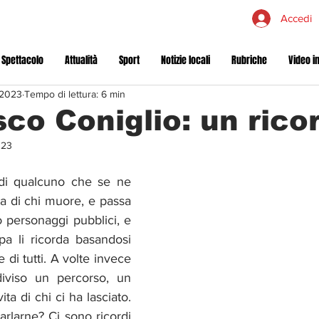
Accedi
 Spettacolo
Attualità
Sport
Notizie locali
Rubriche
Video in
 2023
Tempo di lettura: 6 min
co Coniglio: un rico
023
di qualcuno che se ne 
ta di chi muore, e passa 
 personaggi pubblici, e 
a li ricorda basandosi 
 di tutti. A volte invece 
iviso un percorso, un 
ita di chi ci ha lasciato. 
arlarne? Ci sono ricordi 