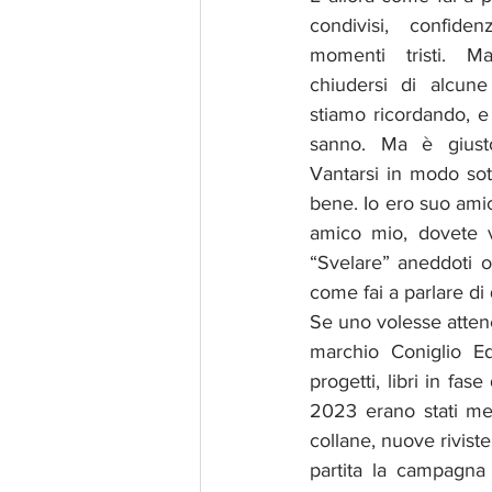
condivisi, confide
momenti tristi. Ma
chiudersi di alcune 
stiamo ricordando, e
sanno. Ma è giusto
Vantarsi in modo sott
bene. Io ero suo amic
amico mio, dovete vo
“Svelare” aneddoti o 
come fai a parlare di
Se uno volesse attener
marchio Coniglio Edi
progetti, libri in fa
2023 erano stati me
collane, nuove riviste
partita la campagn