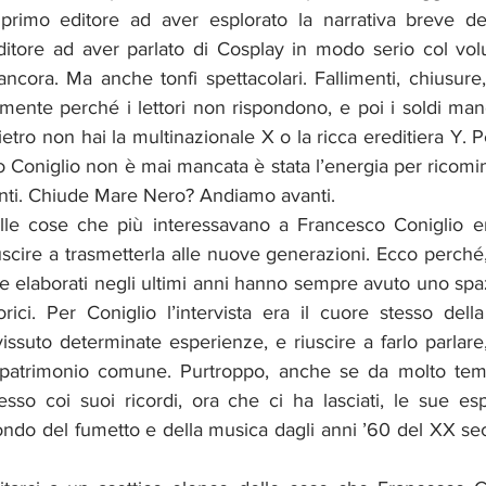
l primo editore ad aver esplorato la narrativa breve de
 editore ad aver parlato di Cosplay in modo serio col v
 ancora. Ma anche tonfi spettacolari. Fallimenti, chiusure,
ente perché i lettori non rispondono, e poi i soldi manca
ietro non hai la multinazionale X o la ricca ereditiera Y. P
Coniglio non è mai mancata è stata l’energia per ricomin
i. Chiude Mare Nero? Andiamo avanti. 
le cose che più interessavano a Francesco Coniglio era
scire a trasmetterla alle nuove generazioni. Ecco perché, 
viste elaborati negli ultimi anni hanno sempre avuto uno spa
rici. Per Coniglio l’intervista era il cuore stesso della 
issuto determinate esperienze, e riuscire a farlo parlare,
o patrimonio comune. Purtroppo, anche se da molto temp
esso coi suoi ricordi, ora che ci ha lasciati, le sue es
ndo del fumetto e della musica dagli anni ’60 del XX sec