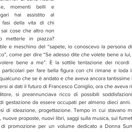
nze, momenti belli e 
gari hai assistito al 
fasi della vita di chi 
 sai cose che altro non 
 metterle in piazza? 
ile e meschino del “sapete, io conoscevo la persona di c
o”, come per dire “Se adesso dite che volete bene a lui, v
lere bene a me”. È la sottile tentazione dei ricordi di
particolari per fare bella figura con chi rimane e loda il
 qualcuno che se è andato e che aveva ancora tantissime i
si ai dati il futuro di Francesco Coniglio, ora che aveva ri
tore, si preannunciava ricco di possibili soddisfazioni
se di gestazione da essere occupati per almeno dieci anni. 
si di ideazione, progettazione. Tempo in cui stavano m
, nuove proposte, nuovi libri, saggi sulla musica, sul fumet
a di promozione per un volume dedicato a Donna Summ