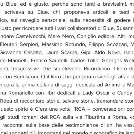
su Blue, ed è giusto, perché sono tanti e bravissimi, 
 scriveva su Blue, chi proponeva articoli e testi ch
ico, sul risveglio sensoriale, sulla necessità di godere l
sto per ricordare tutti i vari collaboratori di Blue, Susan
ondare Castelvecchi, Mare Nero, Coniglio editore. Altri marc
leuteri Serpieri, Massimo Rotundo, Filippo Scozzari, Ma
Giovanna Casotto, Laura Scarpa, Gipi, Aldo Nove, Isabe
rdo Mannelli, Franco Saudelli, Carlos Trillo, Georges Wolin
ti, trasgressive, che scuotevano. Ricordiamo il libro di
a con Berlusconi. O il libro che per primo svelò gli affari de
ancora la prima collana di saggi dedicata ad Anime e Man
ena Romanello con libri dedicati a Lady Oscar e Candy 
idea di raccontare storie, salvare storie, tramandare stori
esto spirto è C’era una volta l’RCA – conversazioni con 
i studi romani dell’RCA sulla via Tiburtina a Roma, vo
acconta, sulla base delle testimonianze di chi ha vissut
 dei soggetti più importanti nel mondo discografico italian