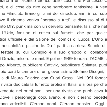
arci a un asettico elenco delle cose che Francesco Con
ri, e di cose da dire cene sarebbero tantissime. A vent’
na Filmclub. Erano gli anni dei cineclub, anni in cui sop
 il cinema veniva “portato a tutti”, e discusso al di fu
spirito DIY, punk ma con un cervello pensante, fa sì che ne
a L'Urlo, fanzine di critica sui fumetti, che per qual
tica ufficiale e del Salone dei comics di Lucca. L’Urlo 
meschinità e piccinerie. Da lì partì la carriera. Scuole di 
i testate su cui Coniglio e il suo gruppo di collaborat
 Orazio, misero le mani. E poi nel 1989 fondare l’ACME, c
po Alberto, pubblicare Cattivik, pubblicare Splatter, pub
 partì la carriera di un giovanissimo Stefano Disegni, n
la di Mauro Talarico con Cuori Grassi. Nel 1991 fondar
vista dedicata la fumetto erotici in Italia, e allora perché
ndute nei primi anni, per una rivista che pubblicava fum
Dove i personaggi copulavano, e non c’erano pecette
rano articolisti. C’erano nomi. C’erano pensieri. Oggi t