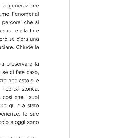
lla generazione 
olume Fenomenal 
 percorsi che si 
no, e alla fine 
erò se c’era una 
ciare. Chiude la 
 preservare la 
se ci fate caso, 
zio dedicato alle 
ricerca storica. 
 così che i suoi 
o gli era stato 
perienze, le sue 
olo a oggi sono 