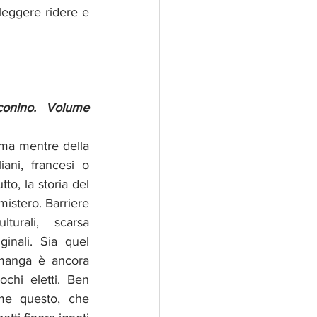
eggere ridere e 
conino. Volume 
ma mentre della 
iani, francesi o 
to, la storia del 
istero. Barriere 
lturali, scarsa 
ginali. Sia quel 
 manga è ancora 
chi eletti. Ben 
me questo, che 