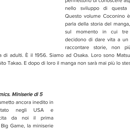
permettono di conoscere aspet
nello sviluppo di questa f
Questo volume Coconino è
parla della storia del manga
sul momento in cui tre g
decidono di dare vita a un
raccontare storie, non pi
ma di adulti. È il 1956. Siamo ad Osaka. Loro sono Mats
ito Takao. E dopo di loro il manga non sarà mai più lo stes
cs. Miniserie di 5
umetto ancora inedito in 
etato negli USA e 
ita da noi il prima 
i Big Game, la miniserie 