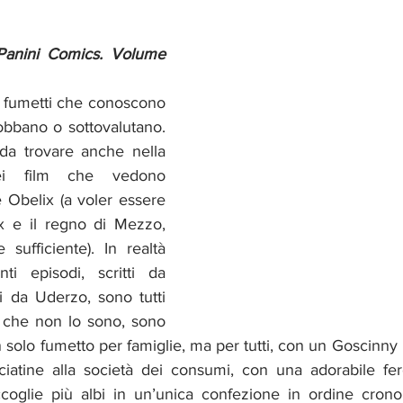
Panini Comics. Volume 
i fumetti che conoscono 
nobbano o sottovalutano. 
da trovare anche nella 
i film che vedono 
e Obelix (a voler essere 
ix e il regno di Mezzo, 
ufficiente). In realtà 
i episodi, scritti da 
 da Uderzo, sono tutti 
i che non lo sono, sono 
 solo fumetto per famiglie, ma per tutti, con un Goscinny in
iatine alla società dei consumi, con una adorabile fero
coglie più albi in un’unica confezione in ordine crono