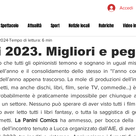
Accedi
 Spettacolo
Attualità
Sport
Notizie locali
Rubriche
Video in
2024
Tempo di lettura: 6 min
 2023. Migliori e peg
o che tutti gli opinionisti temono e sognano in ugual mis
dell’anno e il consolidamento dello stesso in “l’anno cor
e dell’anno appena trascorso. La mole di produzioni dell’in
tti, ma anche dischi, libri, film, serie TV, commedie…) 
babilmente è praticamente impossibile per chiunque a
 un settore. Nessuno può sperare di aver visto tutti i film 
 aver letto tutti i libri fantasy, o tutta la saggistica di g
metti. 
La Panini Comics
 ha ammesso, per bocca della s
dell’incontro tenuto a Lucca organizzato dall’AIE, di aver 