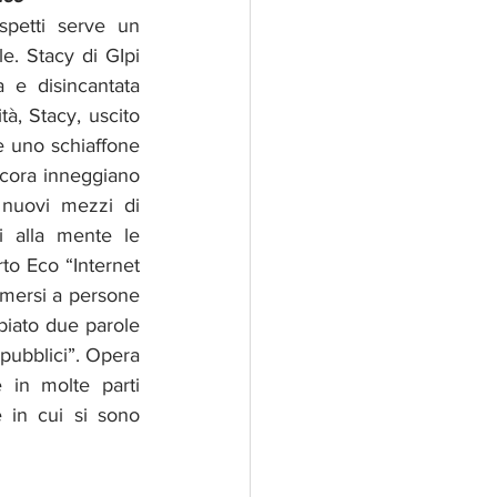
spetti serve un 
. Stacy di GIpi 
 e disincantata 
tà, Stacy, uscito 
è uno schiaffone 
ncora inneggiano 
 nuovi mezzi di 
i alla mente le 
to Eco “Internet 
imersi a persone 
ato due parole 
pubblici”. Opera 
 in molte parti 
e in cui si sono 