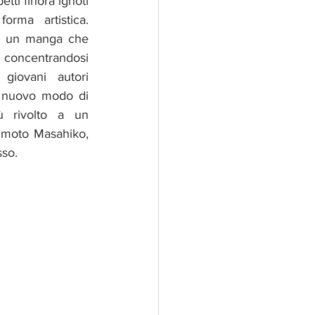
ti finora ignoti 
orma artistica. 
 un manga che 
, concentrandosi 
iovani autori 
 nuovo modo di 
ù rivolto a un 
umoto Masahiko, 
so. 