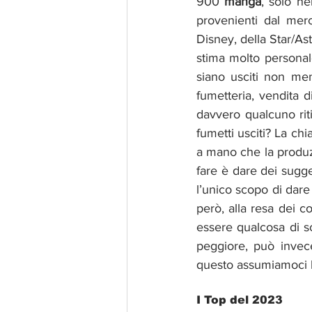
900 
manga
, solo ne
provenienti dal merc
Disney, della Star/Ast
stima molto personal
siano usciti non meno
fumetteria, vendita di
davvero qualcuno riti
fumetti usciti? La ch
a mano che la produz
fare è dare dei sugg
l’unico scopo di dare 
però, alla resa dei c
essere qualcosa di sc
peggiore, può invece
questo assumiamoci l’
I Top del 2023