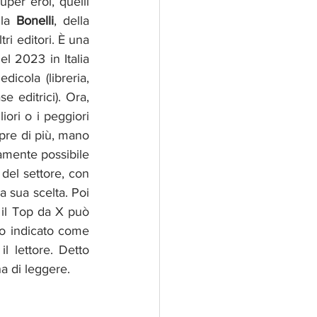
per eroi, quelli 
la 
Bonelli
, della 
ri editori. È una 
 2023 in Italia 
icola (libreria, 
e editrici). Ora, 
ori o i peggiori 
pre di più, mano 
mente possibile 
el settore, con 
a sua scelta. Poi 
 il Top da X può 
to indicato come 
 lettore. Detto 
a di leggere.