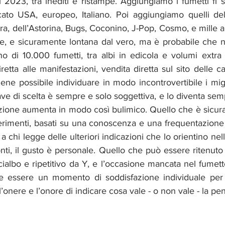
l 2023, tra inediti e ristampe. Aggiungiamo i fumetti fi su
ato USA, europeo, Italiano. Poi aggiungiamo quelli del
ra, dell’Astorina, Bugs, Coconino, J-Pop, Cosmo, e mille alt
e, e sicuramente lontana dal vero, ma è probabile che nel
 di 10.000 fumetti, tra albi in edicola e volumi extra ed
retta alle manifestazioni, vendita diretta sul sito delle cas
ene possibile individuare in modo incontrovertibile i migli
iave di scelta è sempre e solo soggettiva, e lo diventa sem
ione aumenta in modo così bulimico. Quello che è sicura
erimenti, basati su una conoscenza e una frequentazione d
a chi legge delle ulteriori indicazioni che lo orientino nell
onti, il gusto è personale. Quello che può essere ritenuto
ialbo e ripetitivo da Y, e l’occasione mancata nel fumet
 essere un momento di soddisfazione individuale per il
onere e l’onore di indicare cosa vale - o non vale - la pen