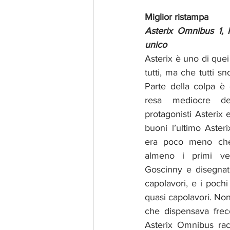
Miglior ristampa
Asterix Omnibus 1, 
unico
Asterix è uno di que
tutti, ma che tutti s
Parte della colpa è 
resa mediocre de
protagonisti Asterix 
buoni l’ultimo Aster
era poco meno che s
almeno i primi vent
Goscinny e disegnati
capolavori, e i poch
quasi capolavori. Non
che dispensava frecc
Asterix Omnibus rac