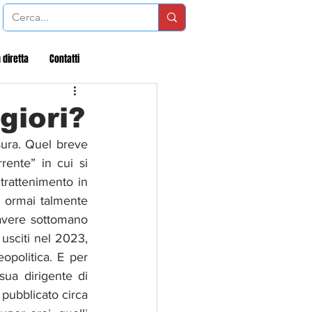
 diretta
Contatti
giori?
ura. Quel breve 
rente” in cui si 
trattenimento in 
è ormai talmente 
vere sottomano 
usciti nel 2023, 
eopolitica. E per 
ua dirigente di 
pubblicato circa 