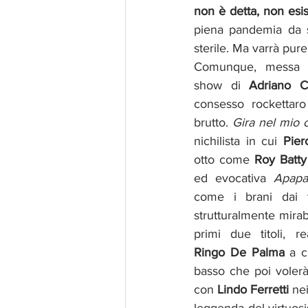
non è detta, non esis
piena pandemia da s
sterile. Ma varrà pur
Comunque, messa c
show di 
Adriano C
consesso rockettaro
brutto. 
Gira nel mio 
nichilista in cui 
Pier
otto come 
Roy Batty
ed evocativa 
Apapa
come i brani dai t
strutturalmente mirabi
Ringo De Palma
 a c
basso che poi volerà 
con 
Lindo Ferretti
 nei