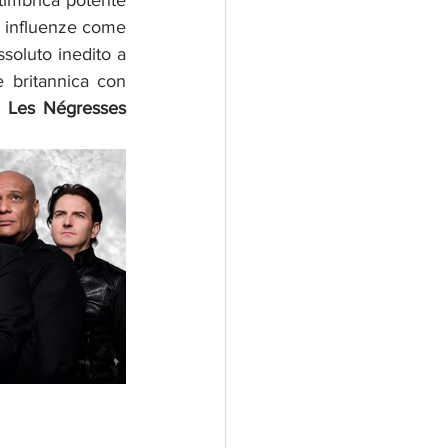
 timbrica potente 
e influenze come 
soluto inedito a 
 britannica con 
e
Les Négresses 