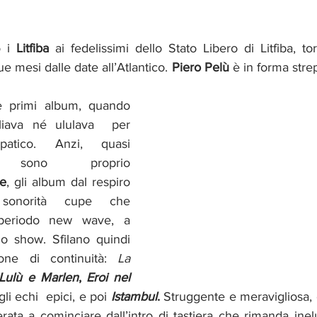
 i 
Litfiba 
ai fedelissimi dello Stato Libero di Litfiba, tor
e mesi dalle date all’Atlantico. 
Piero Pelù 
è in forma strep
e primi album, quando 
iava né ululava  per 
patico. Anzi, quasi 
inaspettatamente sono proprio 
Re
, gli album dal respiro 
sonorità cupe che 
l periodo new wave, a 
lo show. Sfilano quindi 
one di continuità: 
La 
Lulù e Marlen
, 
Eroi nel 
gli echi  epici, e poi
Istambul
.
 Struggente e meravigliosa, 