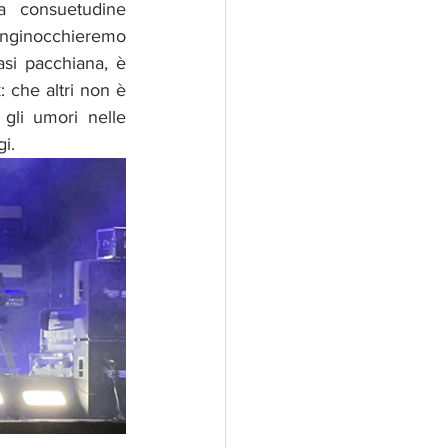
a consuetudine 
 inginocchieremo 
asi pacchiana, è 
 che altri non è 
gli umori nelle 
i. 