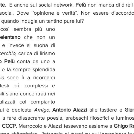
te
.  E anche sui social network, 
Pelù 
non manca di dire l
ocial. Dove l’opinione è verità”. Non essere d’accordo
e quando indugia un tantino pure lui?
osì sembra più uno 
elentano
 che non un 
 e invece si suona di 
cerchio
, carica di lirismo 
o Pelù 
conta da uno a 
 e la sempre splendida 
ia
 sono lì a ricordarci 
esti più complessi e 
li siano concentrati nei 
primi due titoli, realizzati col compianto 
ui è dedicata 
Amigo
, 
Antonio Aiazzi
 alle tastiere
e
 Gia
a fare dissacrante poesia, arabeschi filosofici e lumino
 
CCCP
. Marrocolo e Aiazzi tessevano assieme a 
Ghigo Re