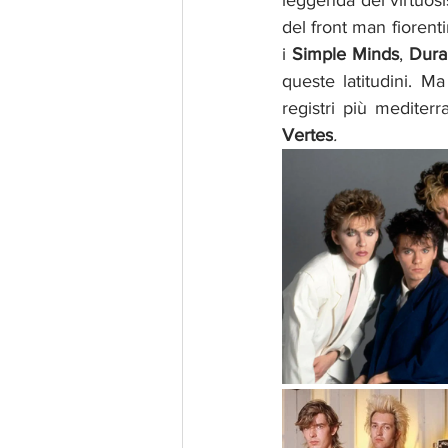
leggenda del virtuosis
del front man fiorent
i 
Simple Minds
, 
Dura
queste latitudini. Ma
registri più mediterr
Vertes
.