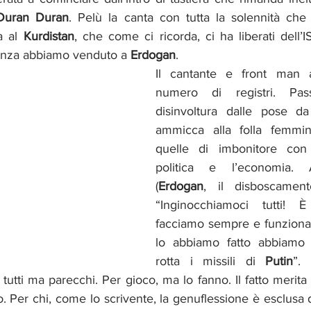
Duran Duran
. Pelù la canta con tutta la solennità che 
a al 
Kurdistan
, che come ci ricorda, ci ha liberati dell’
cenza abbiamo venduto a 
Erdogan
. 
Il cantante e front man 
numero di registri. Pas
disinvoltura dalle pose da
ammicca alla folla femmini
quelle di imbonitore con 
politica e l’economia. A
(
Erdogan
, il disboscamento
“Inginocchiamoci tutti! 
facciamo sempre e funziona!
lo abbiamo fatto abbiamo 
rotta i missili di 
Putin
”. 
tutti ma parecchi. Per gioco, ma lo fanno. Il fatto merita
. Per chi, come lo scrivente, la genuflessione è esclusa da