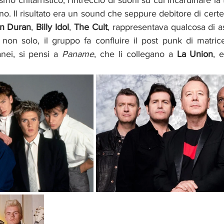
mo chitarristico, l’intreccio di suoni su cui incardinare la
ino. Il risultato era un sound che seppure debitore di cert
n Duran
, 
Billy Idol
, 
The Cult
, rappresentava qualcosa di as
 non solo, il gruppo fa confluire il
post punk di matrice
anei, si pensi a 
Paname
, che li collegano a 
La Union
, 