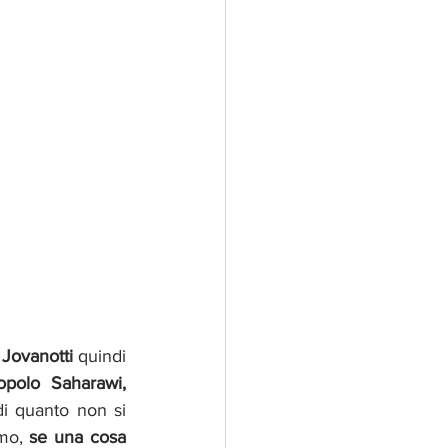
 
Jovanotti
 quindi 
polo Saharawi,  
i quanto non si 
mo, 
se una cosa 