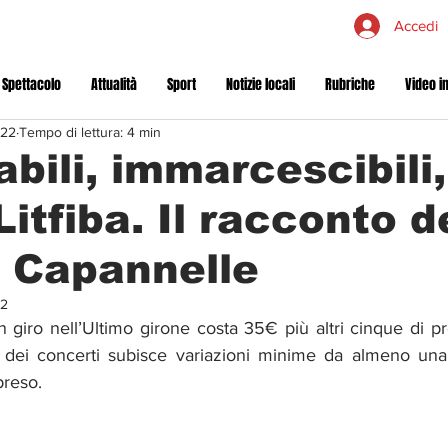
Accedi
 Spettacolo
Attualità
Sport
Notizie locali
Rubriche
Video in
022
Tempo di lettura: 4 min
abili, immarcescibili,
itfiba. Il racconto d
 Capannelle
22
 un giro nell’Ultimo girone costa 35€ più altri cinque di p
o dei concerti subisce variazioni minime da almeno una t
preso.