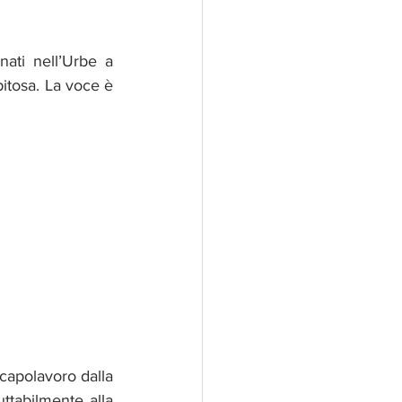
nati nell’Urbe a 
itosa. La voce è 
capolavoro dalla 
forza evocativa inalterata a cominciare dall’intro di tastiera che rimanda ineluttabilmente alla 