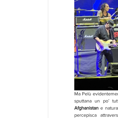
Ma Pelù evidentemente
sputtana un po’ tut
Afghanistan
 e natur
percepisca  attraver