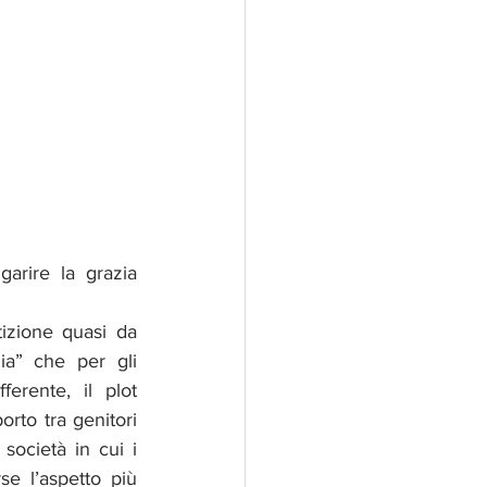
arire la grazia 
tizione quasi da 
ia” che per gli 
erente, il plot 
rto tra genitori 
società in cui i 
e l’aspetto più  