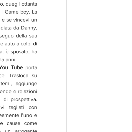
, quegli ottanta 
 i Game boy. La 
 e se vincevi un 
ediata da Danny, 
eguo della sua 
 auto a colpi di 
, è sposato, ha 
a anni. 
You Tube
 porta 
denaro e il progetto cresce. Trasloca su 
temi, aggiunge 
ende e relazioni 
di prospettiva. 
i tagliati con 
eamente l’uno e  
lle cause come 
 un arrogante 