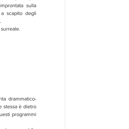
mprontata sulla 
a scapito degli 
. 
 surreale.
ta drammatico-
e stessa è dietro 
questi programmi  