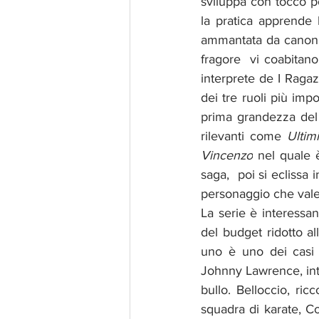
sviluppa con tocco po
la pratica apprende l
ammantata da canoni e
fragore  vi coabitan
interprete de I Ragaz
dei tre ruoli più imp
prima grandezza del 
rilevanti come 
Ultim
Vincenzo
nel quale 
saga, 
poi si eclissa 
personaggio che vale 
La serie è interessan
del budget ridotto all
uno è uno dei casi p
Johnny Lawrence, int
bullo. Belloccio, ric
squadra di karate, Co