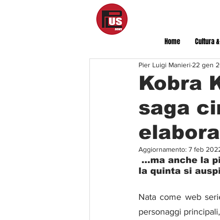
Home
Cultura &
Pier Luigi Manieri
22 gen 
Kobra K
saga ci
elabora
Aggiornamento:
7 feb 202
 ...ma anche la più fiacca e avvitata sull'equivoco tra difesa e attacco. Per 
la quinta si aus
Nata come web serie
personaggi principali, 