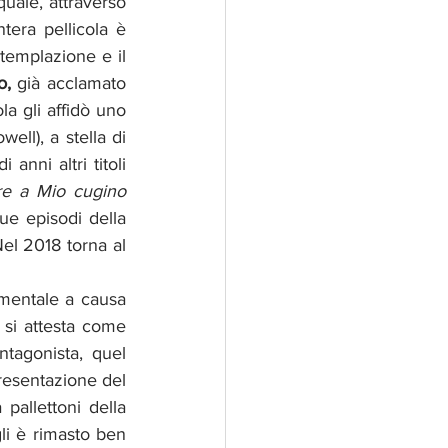
uale, attraverso 
tera pellicola è 
templazione e il 
o,
 già acclamato 
a gli affidò uno 
ll), a stella di 
ni altri titoli 
re a Mio cugino 
due episodi della 
l 2018 torna al  
imentale a causa 
 si attesta come 
tagonista, quel 
resentazione del 
pallettoni della 
li è rimasto ben 