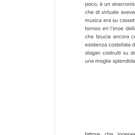
poco, è un anacronism
che di virtuale avev
musica era su cassett
torneo eri l’eroe del
che brucia ancora c
esistenza costellata 
slogan costruiti su 
una moglie splendida
fattore che ingen