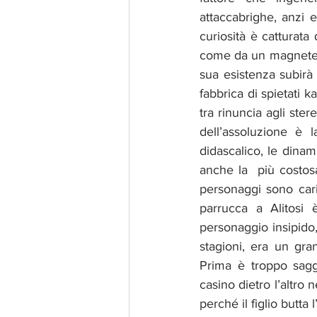
attaccabrighe, anzi e
curiosità è catturata
come da un magnete. C
sua esistenza subirà 
fabbrica di spietati k
tra rinuncia agli ste
dell’assoluzione è la
didascalico, le dinam
anche la  più costos
personaggi sono cari
parrucca a Alitosi
personaggio insipido
stagioni, era un gra
Prima è troppo saggi
casino dietro l’altro 
perché il figlio butta 