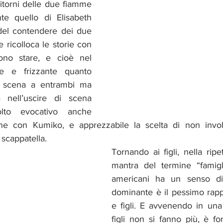
nte quello di Elisabeth 
del contendere dei due 
 ricolloca le storie con 
no stare, e cioè nel 
te e frizzante quanto 
a scena a entrambi ma 
 nell’uscire di scena 
lto evocativo anche 
one con Kumiko, e apprezzabile la scelta di non involg
 scappatella.
Tornando ai figli, nella ripe
mantra del termine “famigl
americani ha un senso diff
dominante è il pessimo rappo
e figli. E avvenendo in una 
figli non si fanno più, è fors