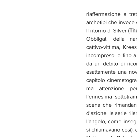
riaffermazione a tra
archetipi che invece 
Il ritorno di Silver
 (Th
Obbligati della na
cattivo-vittima, Kre
incompreso, e fino a 
da un debito di rico
esattamente una novit
capitolo cinematogra
ma attenzione per
l’ennesima sottotrama
scena che rimandan
d’azione, la serie ril
l’angolo, come inse
si chiamavano così),