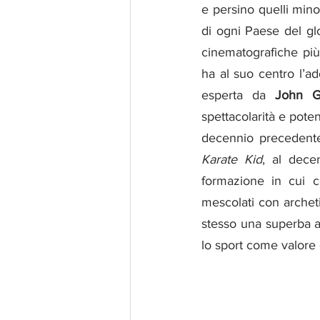
e persino quelli minor
di ogni Paese del glo
cinematografiche più
ha al suo centro l’a
esperta da 
John G
spettacolarità e pote
decennio precedente
Karate Kid
, al dece
formazione in cui con
mescolati con archeti
stesso una superba al
lo sport come valore 