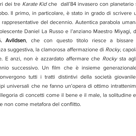
i dei tre 
Karate Kid
 che  dall’84 invasero con planetario 
bo. Il primo, in particolare, è stato in grado di scrivere 
 rappresentative del decennio. Autentica parabola umana
dolescente Daniel La Russo e l’anziano Maestro Miyagi, d
. Avildsen
, che con questo titolo riesce a bissare p
nza suggestiva, la clamorosa affermazione di 
Rocky
, capol
. E anzi, non è azzardato affermare che 
Rocky
nnio successivo. Un film che è insieme generazional
vergono tutti i tratti distintivi della società giovanil
pi universali che ne fanno un’opera di ottimo intratteni
legoria di concetti come il bene e il male, la solitudine e
e non come metafora del conflitto. 