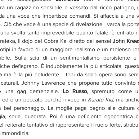
ra un ragazzino sensibile e vessato dal ricco patrigno, 
 da una voce che impartisce comandi. Si affaccia a una vet
iò che vede è una specie di rivelazione,  varca la porta 
una svolta tanto imprevedibile quanto fatale: è entrato n
arateka, il dojo del Cobra Kai diretto dal sensei 
John Kree
reotipi in favore di un maggiore realismo e un melenso regi
bile. 
Sulla scia di un sentimentalismo persistente e 
iche deflagrano. È indubbiamente la più articolata, questa
a ma è la più deludente. I toni da soap opera sono sempre
caturali. Johnny Lawrence che propone tutto convinto di
 è una gag demenziale. 
Lo Russo
, spremuto come u
, ed è un peccato perché invece in 
Karate Kid,
 ma anche 
n bel personaggio. La moglie paga pegno alla cultura de
a, seria, quadrata. Poi è una deficiente egocentrica che 
nel reiterato tentativo di rappresentare il ruolo forte, strab
l’immondizia. 