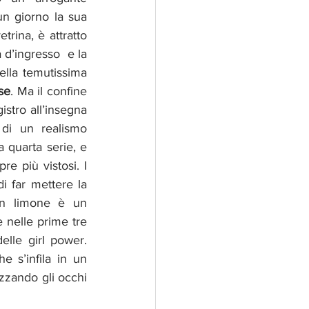
un giorno la sua 
rina, è attratto 
d’ingresso  e la 
ella temutissima 
se
. Ma il confine 
stro all’insegna 
di un realismo 
 quarta serie, e 
 più vistosi. I 
 far mettere la 
n limone è un 
nelle prime tre 
lle girl power. 
s’infila in un  
uzzando gli occhi 