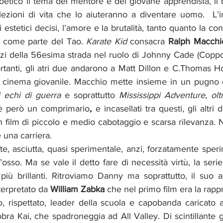
etico il tema del mentore e del giovane apprendista, il q
ezioni di vita che lo aiuteranno a diventare uomo.  L’in
stetici decisi, l’amore e la brutalità, tanto quanto la con
o come parte del Tao. 
Karate Kid
 consacra 
Ralph Macchi
zi della 56esima strada nel ruolo di Johnny Cade (Coppol
ortanti, gli atri due andarono a Matt Dillon e C.Thomas Howe
cinema giovanile. Macchio mette insieme in un pugno di an
i echi di guerra
 e soprattutto 
Mississippi Adventure, olt
è però un comprimario
, 
e incasellati tra questi, gli altri 
in film di piccolo e medio cabotaggio e scarsa rilevanza. Ne
una carriera. 
te, asciutta, quasi sperimentale, anzi, forzatamente sper
’osso. Ma se vale il detto fare di necessità virtù, la serie
iù brillanti. Ritroviamo Danny ma soprattutto, il suo an
erpretato da 
William Zabka 
che nel primo film era la rapp
co, rispettato, leader della scuola e capobanda caricato a 
bra Kai, che spadroneggia ad All Valley. Di scintillante g