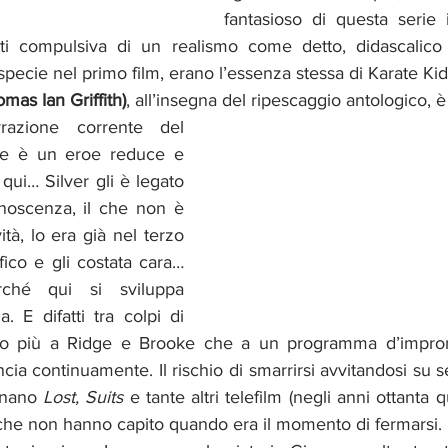
fantasioso di questa serie i
tti compulsiva di un realismo come detto, didascalico 
specie nel primo film, erano l’essenza stessa di Karate Kid
omas Ian Griffith)
, all’insegna del ripescaggio antologico, è
rrazione corrente del 
ese è un eroe reduce e 
qui… Silver gli è legato 
noscenza, il che non è 
à, lo era già nel terzo 
fico e gli costata cara…
ché qui si sviluppa 
. E difatti tra colpi di 
o più a Ridge e Brooke che a un programma d’impron
ancia continuamente. Il rischio di smarrirsi avvitandosi su s
gnano 
Lost, Suits 
e tante altri telefilm (negli anni ottanta 
 che non hanno capito quando era il momento di fermarsi. 