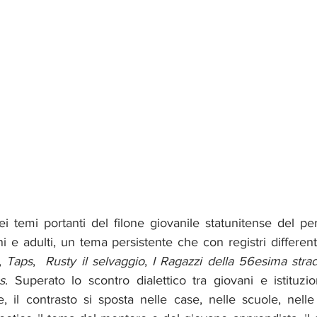
ei temi portanti del filone giovanile statunitense del perio
i e adulti, un tema persistente che con registri differenti 
, 
Taps
,  
Rusty il selvaggio
, 
I Ragazzi della 56esima stra
s
. Superato lo scontro dialettico tra giovani e istituzi
il contrasto si sposta nelle case, nelle scuole, nelle p