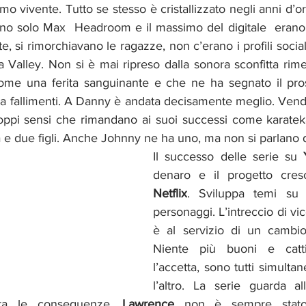
o vivente. Tutto se stesso è cristallizzato negli anni d’oro
ano solo Max  Headroom e il massimo del digitale  erano
e, si rimorchiavano le ragazze, non c’erano i profili social
la Valley. Non si è mai ripreso dalla sonora sconfitta rim
ome una ferita sanguinante e che ne ha segnato il pros
da fallimenti. A Danny è andata decisamente meglio. Vende
doppi sensi che rimandano ai suoi successi come karateka
 e due figli. Anche Johnny ne ha uno, ma non si parlano d
Il successo delle serie su 
Netflix
. Sviluppa temi su 
personaggi. L’intreccio di vic
è al servizio di un cambio 
Niente più buoni e cattiv
l’accetta, sono tutti simultan
l’altro. La serie guarda a
era le conseguenze. 
Lawrence 
non è sempre stato