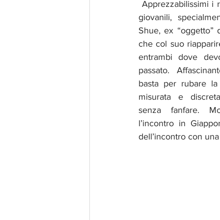
 Apprezzabilissimi i ritorni delle due fiamme 
giovanili, specialme
Shue, ex “oggetto” 
che col suo riapparire
entrambi dove devo
passato. Affascinan
basta per rubare l
misurata e discreta
senza fanfare. Mo
l’incontro in Giapp
dell’incontro con una