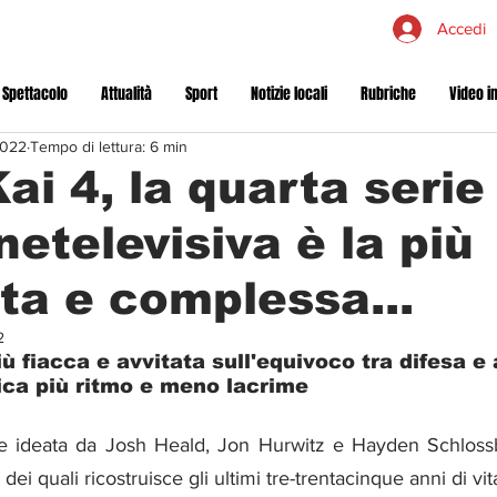
Accedi
 Spettacolo
Attualità
Sport
Notizie locali
Rubriche
Video in
2022
Tempo di lettura: 6 min
ai 4, la quarta serie
netelevisiva è la più
ta e complessa...
2
pica più ritmo e meno lacrime
 ideata da Josh Heald, Jon Hurwitz e Hayden Schlossbe
dei quali ricostruisce gli ultimi tre-trentacinque anni di vita,