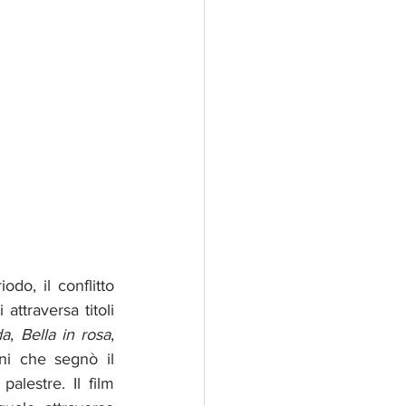
do, il conflitto 
attraversa titoli 
da
, 
Bella in rosa
, 
oni che segnò il 
alestre. Il film 