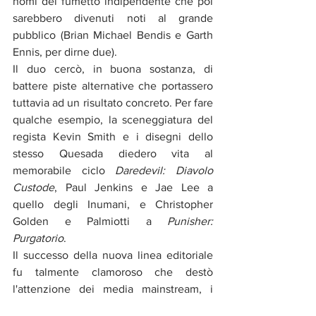
nomi del fumetto indipendente che poi 
sarebbero divenuti noti al grande 
pubblico (Brian Michael Bendis e Garth 
Ennis, per dirne due). 
Il duo cercò, in buona sostanza, di 
battere piste alternative che portassero 
tuttavia ad un risultato concreto. Per fare 
qualche esempio, la sceneggiatura del 
regista Kevin Smith e i disegni dello 
stesso Quesada diedero vita al 
memorabile ciclo 
Daredevil: Diavolo 
Custode
, Paul Jenkins e Jae Lee a 
quello degli Inumani, e Christopher 
Golden e Palmiotti a 
Punisher: 
Purgatorio
. 
Il successo della nuova linea editoriale 
fu talmente clamoroso che destò 
l'attenzione dei media mainstream, i 
quali cominciarono a dare talmente 